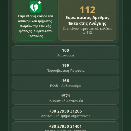
112
Στην πλαινή είσοδο του
Ευρωπαϊκός Αριθμός
αστυνομικού τμήματος,
Έκτακτης Ανάγκης
πλησίον της Εθνικής
Σε επείγον περιστατικό, καλέστε
Τράπεζας. Δωρεά Αετοί
το 112.
Γορτυνίας
100
Αστυνομία
199
Πυροσβεστική Υπηρεσία
166
ΕΚΑΒ – Ασθενοφόρο
1571
Τουριστική Αστυνομία
+30 27950 31205
Αστυνομικό Τμήμα Δημητσάνας
+30 27950 31401
Κέντρο Υγείας Δημητσάνας