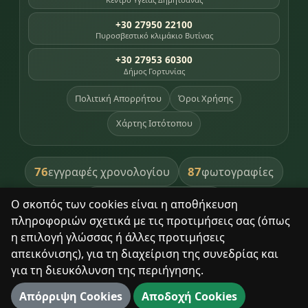
+30 27950 22100
Πυροσβεστικό κλιμάκιο Βυτίνας
+30 27953 60300
Δήμος Γορτυνίας
Πολιτική Απορρήτου
Όροι Χρήσης
Χάρτης Ιστότοπου
76
87
εγγραφές χρονολογίου
φωτογραφίες
391
βιβλία βιβλιοθήκης
Ο σκοπός των cookies είναι η αποθήκευση
πληροφοριών σχετικά με τις προτιμήσεις σας (όπως
8
σημεία κληρονομιάς
η επιλογή γλώσσας ή άλλες προτιμήσεις
απεικόνισης), για τη διαχείριση της συνεδρίας και
για τη διευκόλυνση της περιήγησης.
Με σεβασμό στον τόπο και τους ανθρώπους του.
Απόρριψη Cookies
Αποδοχή Cookies
© 2025 Δημητσάνα. Με επιφύλαξη παντός δικαιώματος.