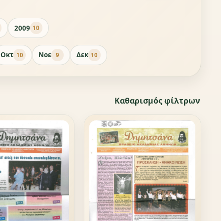
2009
10
Οκτ
Νοε
Δεκ
10
9
10
Καθαρισμός φίλτρων