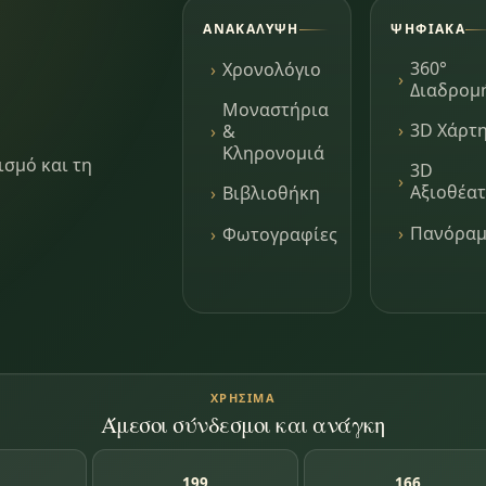
ΑΝΑΚΆΛΥΨΗ
ΨΗΦΙΑΚΆ
360°
Χρονολόγιο
Διαδρομ
Μοναστήρια
3D Χάρτ
&
Κληρονομιά
ισμό και τη
3D
Αξιοθέα
Βιβλιοθήκη
Πανόρα
Φωτογραφίες
ΧΡΉΣΙΜΑ
Άμεσοι σύνδεσμοι και ανάγκη
199
166