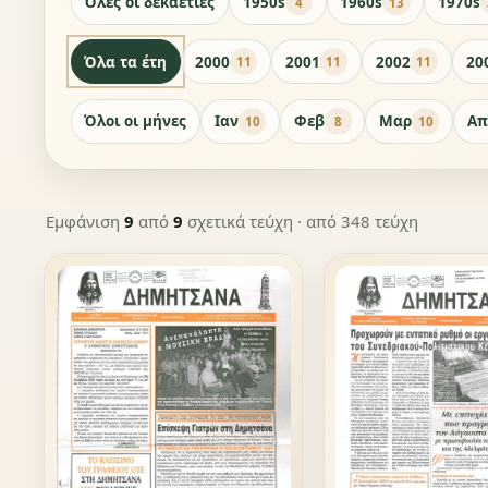
Όλες οι δεκαετίες
1950s
1960s
1970s
4
13
Όλα τα έτη
2000
2001
2002
20
11
11
11
Όλοι οι μήνες
Ιαν
Φεβ
Μαρ
Απ
10
8
10
Εμφάνιση
9
από
9
σχετικά τεύχη
· από 348 τεύχη