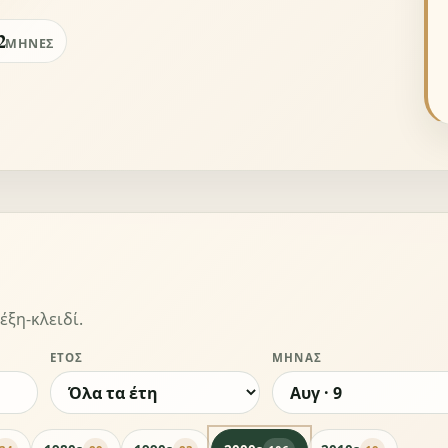
2
ΜΉΝΕΣ
έξη-κλειδί.
ΈΤΟΣ
ΜΉΝΑΣ