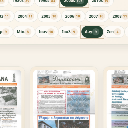
1980s
1990s
2000s
2010s
34
89
83
106
19
03
2004
2005
2006
2007
2008
11
11
10
10
10
11
ρ
Μάι
Ιουν
Ιουλ
Αυγ
Σεπ
9
8
10
9
9
4