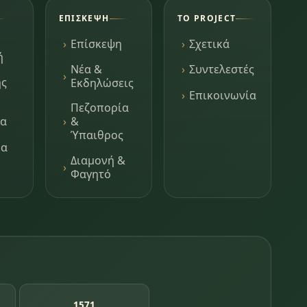
ΕΠΊΣΚΕΨΗ
ΤΟ PROJECT
Επίσκεψη
Σχετικά
ή
Νέα &
Συντελεστές
ης
Εκδηλώσεις
Επικοινωνία
Πεζοπορία
τα
&
Ύπαιθρος
μα
Διαμονή &
Φαγητό
1571