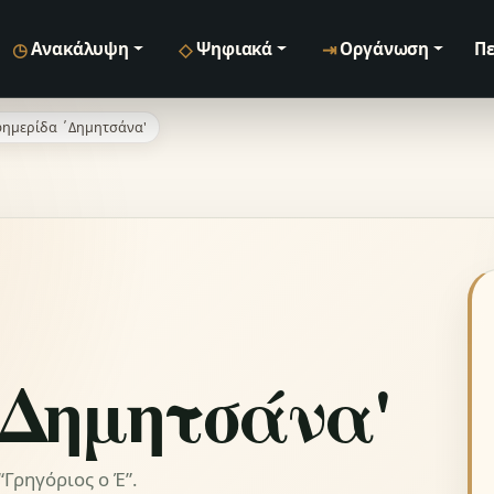
◷
◇
⇥
Ανακάλυψη
Ψηφιακά
Οργάνωση
Πε
ημερίδα ΄Δημητσάνα'
΄Δημητσάνα'
Γρηγόριος ο Έ”.