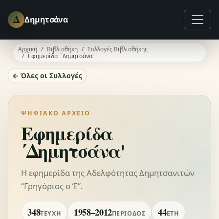
Δ
Δημητσάνα
Αρχική
Βιβλιοθήκη
Συλλογές Βιβλιοθήκης
Εφημερίδα ΄Δημητσάνα'
← Όλες οι Συλλογές
ΨΗΦΙΑΚΌ ΑΡΧΕΊΟ
Εφημερίδα
΄Δημητσάνα'
Η εφημερίδα της Αδελφότητας Δημητσανιτών
“Γρηγόριος ο Έ”.
348
1958–2012
44
ΤΕΎΧΗ
ΠΕΡΊΟΔΟΣ
ΈΤΗ