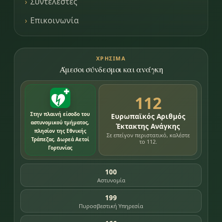
Συντελεστές
Επικοινωνία
ΧΡΉΣΙΜΑ
Άμεσοι σύνδεσμοι και ανάγκη
112
Στην πλαινή είσοδο του
Ευρωπαϊκός Αριθμός
αστυνομικού τμήματος,
Έκτακτης Ανάγκης
πλησίον της Εθνικής
Σε επείγον περιστατικό, καλέστε
Τράπεζας. Δωρεά Αετοί
το 112.
Γορτυνίας
100
Αστυνομία
199
Πυροσβεστική Υπηρεσία