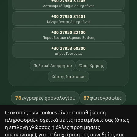
+30 27950 31205
Αστυνομικό Τμήμα Δημητσάνας
+30 27950 31401
Κέντρο Υγείας Δημητσάνας
+30 27950 22100
Πυροσβεστικό κλιμάκιο Βυτίνας
+30 27953 60300
Δήμος Γορτυνίας
Πολιτική Απορρήτου
Όροι Χρήσης
Χάρτης Ιστότοπου
76
87
εγγραφές χρονολογίου
φωτογραφίες
391
βιβλία βιβλιοθήκης
Ο σκοπός των cookies είναι η αποθήκευση
πληροφοριών σχετικά με τις προτιμήσεις σας (όπως
8
σημεία κληρονομιάς
η επιλογή γλώσσας ή άλλες προτιμήσεις
απεικόνισης), για τη διαχείριση της συνεδρίας και