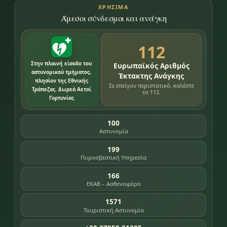
ΧΡΉΣΙΜΑ
Άμεσοι σύνδεσμοι και ανάγκη
112
Στην πλαινή είσοδο του
Ευρωπαϊκός Αριθμός
αστυνομικού τμήματος,
Έκτακτης Ανάγκης
πλησίον της Εθνικής
Σε επείγον περιστατικό, καλέστε
Τράπεζας. Δωρεά Αετοί
το 112.
Γορτυνίας
100
Αστυνομία
199
Πυροσβεστική Υπηρεσία
166
ΕΚΑΒ – Ασθενοφόρο
1571
Τουριστική Αστυνομία