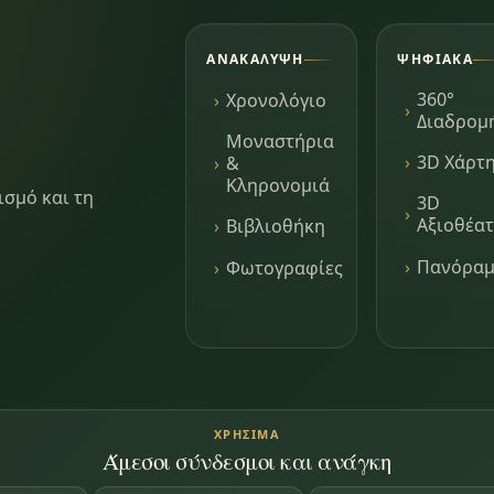
ΑΝΑΚΆΛΥΨΗ
ΨΗΦΙΑΚΆ
360°
Χρονολόγιο
Διαδρομ
Μοναστήρια
3D Χάρτ
&
Κληρονομιά
ισμό και τη
3D
Αξιοθέα
Βιβλιοθήκη
Πανόρα
Φωτογραφίες
ΧΡΉΣΙΜΑ
Άμεσοι σύνδεσμοι και ανάγκη