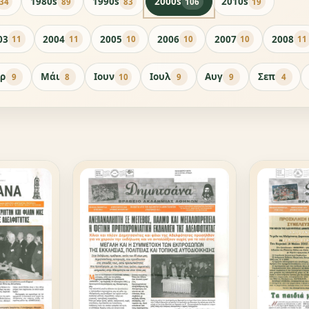
1980s
1990s
2000s
2010s
34
89
83
106
19
03
2004
2005
2006
2007
2008
11
11
10
10
10
11
ρ
Μάι
Ιουν
Ιουλ
Αυγ
Σεπ
9
8
10
9
9
4