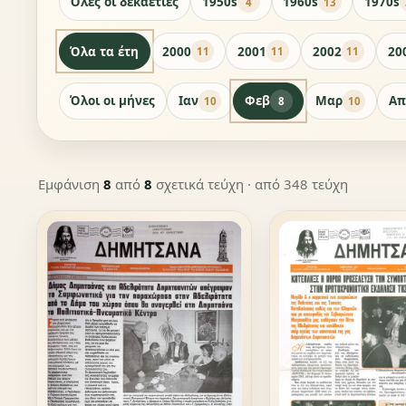
Όλες οι δεκαετίες
1950s
1960s
1970s
4
13
Όλα τα έτη
2000
2001
2002
20
11
11
11
Όλοι οι μήνες
Ιαν
Φεβ
Μαρ
Απ
10
8
10
Εμφάνιση
8
από
8
σχετικά τεύχη
· από 348 τεύχη