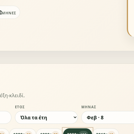
2
ΜΉΝΕΣ
έξη-κλειδί.
ΈΤΟΣ
ΜΉΝΑΣ