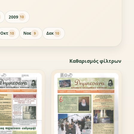
2009
10
Οκτ
Νοε
Δεκ
10
9
10
Καθαρισμός φίλτρων