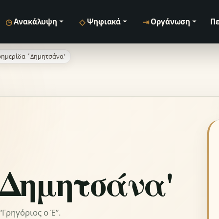
◷
◇
⇥
Ανακάλυψη
Ψηφιακά
Οργάνωση
Πε
ημερίδα ΄Δημητσάνα'
΄Δημητσάνα'
Γρηγόριος ο Έ”.