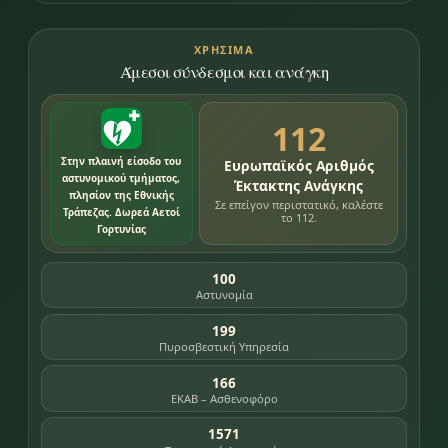
ΧΡΉΣΙΜΑ
Άμεσοι σύνδεσμοι και ανάγκη
112
Στην πλαινή είσοδο του
Ευρωπαϊκός Αριθμός
αστυνομικού τμήματος,
Έκτακτης Ανάγκης
πλησίον της Εθνικής
Σε επείγον περιστατικό, καλέστε
Τράπεζας. Δωρεά Αετοί
το 112.
Γορτυνίας
100
Αστυνομία
199
Πυροσβεστική Υπηρεσία
166
ΕΚΑΒ – Ασθενοφόρο
1571