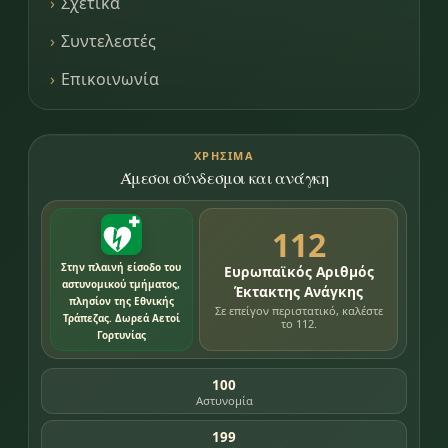
Σχετικά
Συντελεστές
Επικοινωνία
ΧΡΉΣΙΜΑ
Άμεσοι σύνδεσμοι και ανάγκη
112
Στην πλαινή είσοδο του
Ευρωπαϊκός Αριθμός
αστυνομικού τμήματος,
Έκτακτης Ανάγκης
πλησίον της Εθνικής
Σε επείγον περιστατικό, καλέστε
Τράπεζας. Δωρεά Αετοί
το 112.
Γορτυνίας
100
Αστυνομία
199