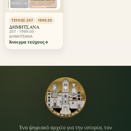
ΤΕΎΧΟΣ 207
1999.05
ΔΗΜΗΤΣΑΝΑ
207 - 1999.05 -
ΔΗΜΗΤΣΑΝΑ
Άνοιγμα τεύχους
Dimitsana.gr
Ένα ψηφιακό αρχείο για την ιστορία, τον