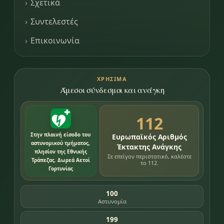
Σχετικά
Συντελεστές
Επικοινωνία
ΧΡΉΣΙΜΑ
Άμεσοι σύνδεσμοι και ανάγκη
112
Στην πλαινή είσοδο του
Ευρωπαϊκός Αριθμός
αστυνομικού τμήματος,
Έκτακτης Ανάγκης
πλησίον της Εθνικής
Σε επείγον περιστατικό, καλέστε
Τράπεζας. Δωρεά Αετοί
το 112.
Γορτυνίας
100
Αστυνομία
199