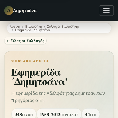
Δ
Δημητσάνα
Αρχική
Βιβλιοθήκη
Συλλογές Βιβλιοθήκης
Εφημερίδα ΄Δημητσάνα'
← Όλες οι Συλλογές
ΨΗΦΙΑΚΌ ΑΡΧΕΊΟ
Εφημερίδα
΄Δημητσάνα'
Η εφημερίδα της Αδελφότητας Δημητσανιτών
“Γρηγόριος ο Έ”.
348
1958–2012
44
ΤΕΎΧΗ
ΠΕΡΊΟΔΟΣ
ΈΤΗ