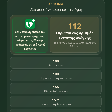
ΧΡΉΣΙΜΑ
Άμεσοι σύνδεσμοι και ανάγκη
112
Στην πλαινή είσοδο του
Ευρωπαϊκός Αριθμός
αστυνομικού τμήματος,
Έκτακτης Ανάγκης
πλησίον της Εθνικής
Σε επείγον περιστατικό, καλέστε
Τράπεζας. Δωρεά Αετοί
το 112.
Γορτυνίας
100
Αστυνομία
199
Πυροσβεστική Υπηρεσία
166
ΕΚΑΒ – Ασθενοφόρο
1571
Τουριστική Αστυνομία