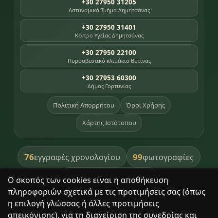
+30 27950 31205
Αστυνομικό Τμήμα Δημητσάνας
+30 27950 31401
Κέντρο Υγείας Δημητσάνας
+30 27950 22100
Πυροσβεστικό κλιμάκιο Βυτίνας
+30 27953 60300
Δήμος Γορτυνίας
Πολιτική Απορρήτου
Όροι Χρήσης
Χάρτης Ιστότοπου
76
99
εγγραφές χρονολογίου
φωτογραφίες
391
βιβλία βιβλιοθήκης
Ο σκοπός των cookies είναι η αποθήκευση
πληροφοριών σχετικά με τις προτιμήσεις σας (όπως
8
σημεία κληρονομιάς
η επιλογή γλώσσας ή άλλες προτιμήσεις
απεικόνισης), για τη διαχείριση της συνεδρίας και