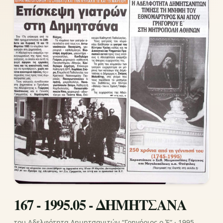
167 - 1995.05 - ΔΗΜΗΤΣΑΝΑ
του Αδελφότητα Δημητσανιτών “Γρηγόριος ο Έ” · 1995