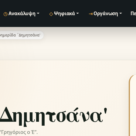
◷
◇
⇥
Ανακάλυψη
Ψηφιακά
Οργάνωση
Πε
ημερίδα ΄Δημητσάνα'
΄Δημητσάνα'
Γρηγόριος ο Έ”.