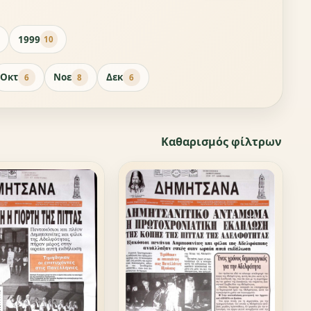
1999
10
Οκτ
Νοε
Δεκ
6
8
6
Καθαρισμός φίλτρων