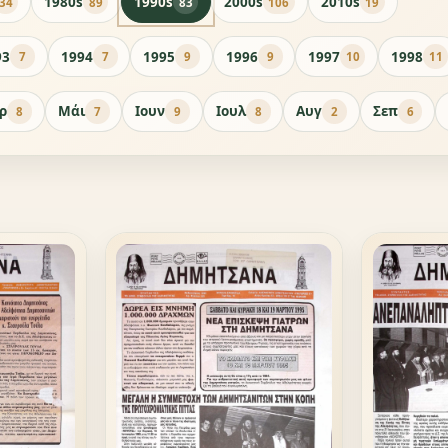
1980s
1990s
2000s
2010s
34
89
83
106
19
93
1994
1995
1996
1997
1998
7
7
9
9
10
11
ρ
Μάι
Ιουν
Ιουλ
Αυγ
Σεπ
8
7
9
8
2
6