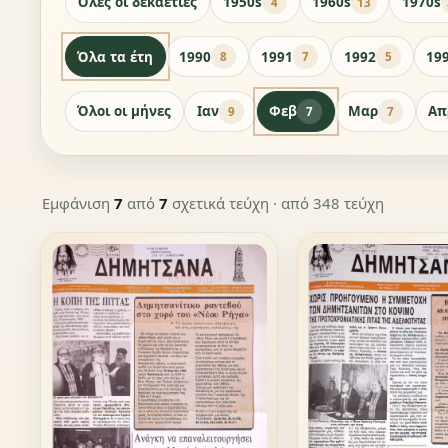
Όλες οι δεκαετίες
1950s
1960s
1970s
4
13
Όλα τα έτη
1990
1991
1992
19
8
7
5
Όλοι οι μήνες
Ιαν
Φεβ
Μαρ
Απ
9
7
7
Εμφάνιση
7
από
7
σχετικά τεύχη
· από 348 τεύχη