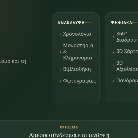
ΑΝΑΚΆΛΥΨΗ
ΨΗΦΙΑΚΆ
360°
Χρονολόγιο
Διαδρομ
Μοναστήρια
3D Χάρτ
&
Κληρονομιά
ισμό και τη
3D
Αξιοθέα
Βιβλιοθήκη
Πανόρα
Φωτογραφίες
ΧΡΉΣΙΜΑ
Άμεσοι σύνδεσμοι και ανάγκη