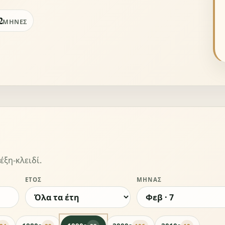
2
ΜΉΝΕΣ
έξη-κλειδί.
ΈΤΟΣ
ΜΉΝΑΣ