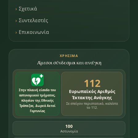
Σχετικά
Συντελεστές
Επικοινωνία
ΧΡΉΣΙΜΑ
Άμεσοι σύνδεσμοι και ανάγκη
112
Στην πλαινή είσοδο του
Ευρωπαϊκός Αριθμός
αστυνομικού τμήματος,
Έκτακτης Ανάγκης
πλησίον της Εθνικής
Σε επείγον περιστατικό, καλέστε
Τράπεζας. Δωρεά Αετοί
το 112.
Γορτυνίας
100
Αστυνομία