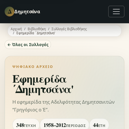
Δ
Δημητσάνα
Αρχική
Βιβλιοθήκη
Συλλογές Βιβλιοθήκης
Εφημερίδα ΄Δημητσάνα'
← Όλες οι Συλλογές
ΨΗΦΙΑΚΌ ΑΡΧΕΊΟ
Εφημερίδα
΄Δημητσάνα'
Η εφημερίδα της Αδελφότητας Δημητσανιτών
“Γρηγόριος ο Έ”.
348
1958–2012
44
ΤΕΎΧΗ
ΠΕΡΊΟΔΟΣ
ΈΤΗ