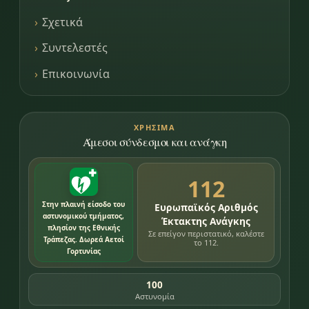
Σχετικά
Συντελεστές
Επικοινωνία
ΧΡΉΣΙΜΑ
Άμεσοι σύνδεσμοι και ανάγκη
112
Στην πλαινή είσοδο του
Ευρωπαϊκός Αριθμός
αστυνομικού τμήματος,
Έκτακτης Ανάγκης
πλησίον της Εθνικής
Σε επείγον περιστατικό, καλέστε
Τράπεζας. Δωρεά Αετοί
το 112.
Γορτυνίας
100
Αστυνομία