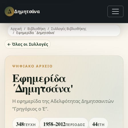
Δ
Δημητσάνα
Αρχική
Βιβλιοθήκη
Συλλογές Βιβλιοθήκης
Εφημερίδα ΄Δημητσάνα'
← Όλες οι Συλλογές
ΨΗΦΙΑΚΌ ΑΡΧΕΊΟ
Εφημερίδα
΄Δημητσάνα'
Η εφημερίδα της Αδελφότητας Δημητσανιτών
“Γρηγόριος ο Έ”.
348
1958–2012
44
ΤΕΎΧΗ
ΠΕΡΊΟΔΟΣ
ΈΤΗ