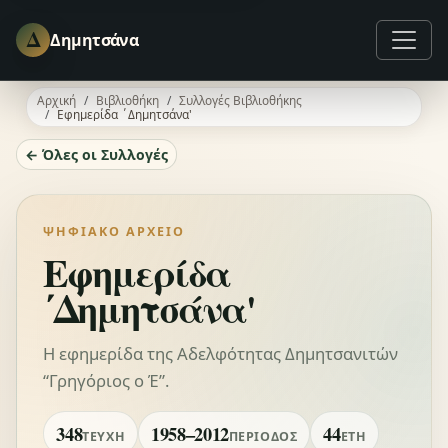
Δ
Δημητσάνα
Αρχική
Βιβλιοθήκη
Συλλογές Βιβλιοθήκης
Εφημερίδα ΄Δημητσάνα'
← Όλες οι Συλλογές
ΨΗΦΙΑΚΌ ΑΡΧΕΊΟ
Εφημερίδα
΄Δημητσάνα'
Η εφημερίδα της Αδελφότητας Δημητσανιτών
“Γρηγόριος ο Έ”.
348
1958–2012
44
ΤΕΎΧΗ
ΠΕΡΊΟΔΟΣ
ΈΤΗ