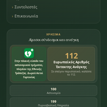
Συντελεστές
Επικοινωνία
ΧΡΉΣΙΜΑ
Άμεσοι σύνδεσμοι και ανάγκη
112
Στην πλαινή είσοδο του
Ευρωπαϊκός Αριθμός
αστυνομικού τμήματος,
Έκτακτης Ανάγκης
πλησίον της Εθνικής
Σε επείγον περιστατικό, καλέστε
Τράπεζας. Δωρεά Αετοί
το 112.
Γορτυνίας
100
Αστυνομία
199
Πυροσβεστική Υπηρεσία