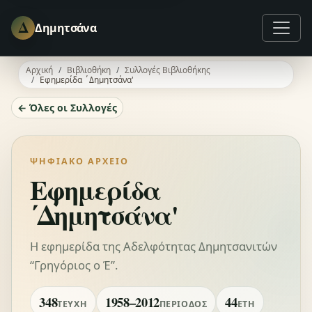
Δ
Δημητσάνα
Αρχική
Βιβλιοθήκη
Συλλογές Βιβλιοθήκης
Εφημερίδα ΄Δημητσάνα'
← Όλες οι Συλλογές
ΨΗΦΙΑΚΌ ΑΡΧΕΊΟ
Εφημερίδα
΄Δημητσάνα'
Η εφημερίδα της Αδελφότητας Δημητσανιτών
“Γρηγόριος ο Έ”.
348
1958–2012
44
ΤΕΎΧΗ
ΠΕΡΊΟΔΟΣ
ΈΤΗ