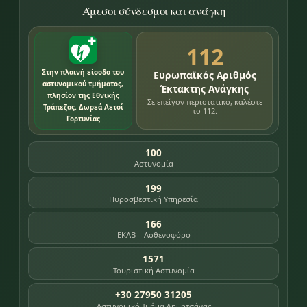
Άμεσοι σύνδεσμοι και ανάγκη
112
Στην πλαινή είσοδο του
Ευρωπαϊκός Αριθμός
αστυνομικού τμήματος,
Έκτακτης Ανάγκης
πλησίον της Εθνικής
Σε επείγον περιστατικό, καλέστε
Τράπεζας. Δωρεά Αετοί
το 112.
Γορτυνίας
100
Αστυνομία
199
Πυροσβεστική Υπηρεσία
166
ΕΚΑΒ – Ασθενοφόρο
1571
Τουριστική Αστυνομία
+30 27950 31205
Αστυνομικό Τμήμα Δημητσάνας