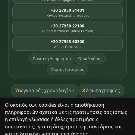
+30 27950 31401
Κέντρο Υγείας Δημητσάνας
+30 27950 22100
Πυροσβεστικό κλιμάκιο Βυτίνας
+30 27953 60300
Δήμος Γορτυνίας
Πολιτική Απορρήτου
Όροι Χρήσης
Χάρτης Ιστότοπου
76
87
εγγραφές χρονολογίου
φωτογραφίες
391
βιβλία βιβλιοθήκης
Ο σκοπός των cookies είναι η αποθήκευση
πληροφοριών σχετικά με τις προτιμήσεις σας (όπως
8
σημεία κληρονομιάς
η επιλογή γλώσσας ή άλλες προτιμήσεις
απεικόνισης), για τη διαχείριση της συνεδρίας και
για τη διευκόλυνση της περιήγησης.