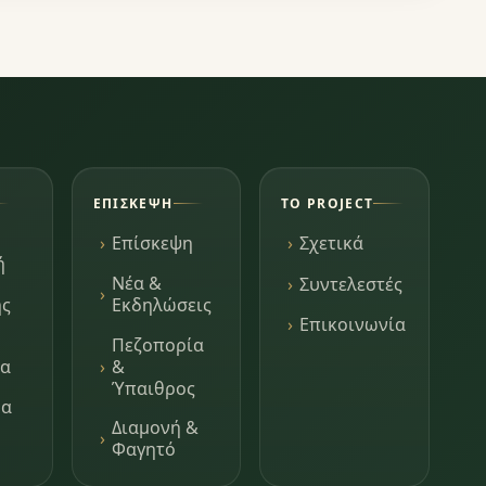
ΕΠΊΣΚΕΨΗ
ΤΟ PROJECT
Επίσκεψη
Σχετικά
ή
Νέα &
Συντελεστές
ης
Εκδηλώσεις
Επικοινωνία
Πεζοπορία
τα
&
Ύπαιθρος
μα
Διαμονή &
Φαγητό