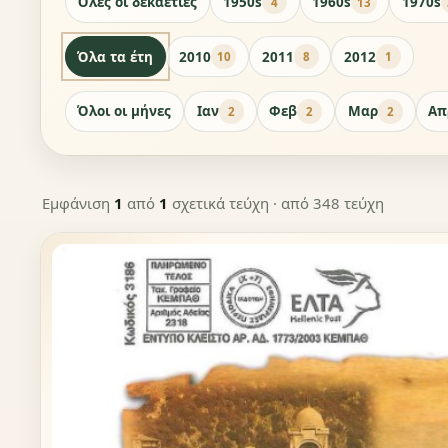
Όλες οι δεκαετίες
1950s
1960s
1970s
4
13
Όλα τα έτη
2010
2011
2012
10
8
1
Όλοι οι μήνες
Ιαν
Φεβ
Μαρ
Απ
2
2
2
Εμφάνιση
1
από
1
σχετικά τεύχη
· από 348 τεύχη