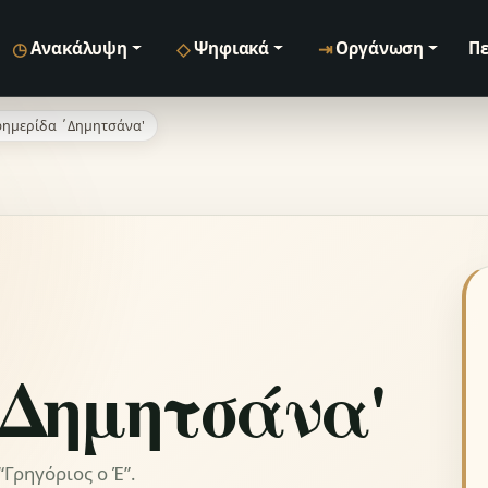
◷
◇
⇥
Ανακάλυψη
Ψηφιακά
Οργάνωση
Πε
ημερίδα ΄Δημητσάνα'
΄Δημητσάνα'
Γρηγόριος ο Έ”.