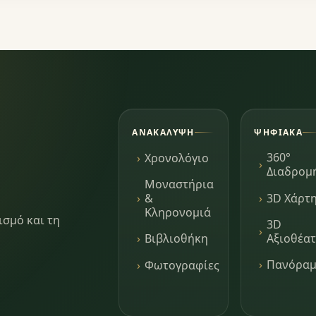
ΑΝΑΚΆΛΥΨΗ
ΨΗΦΙΑΚΆ
360°
Χρονολόγιο
Διαδρομ
Μοναστήρια
3D Χάρτ
&
Κληρονομιά
ισμό και τη
3D
Αξιοθέα
Βιβλιοθήκη
Πανόρα
Φωτογραφίες