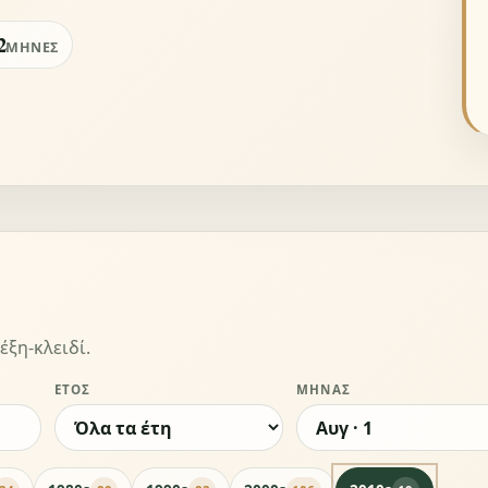
2
ΜΉΝΕΣ
έξη-κλειδί.
ΈΤΟΣ
ΜΉΝΑΣ