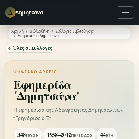
Δ
Δημητσάνα
Αρχική
Βιβλιοθήκη
Συλλογές Βιβλιοθήκης
Εφημερίδα ΄Δημητσάνα'
← Όλες οι Συλλογές
ΨΗΦΙΑΚΌ ΑΡΧΕΊΟ
Εφημερίδα
΄Δημητσάνα'
Η εφημερίδα της Αδελφότητας Δημητσανιτών
“Γρηγόριος ο Έ”.
348
1958–2012
44
ΤΕΎΧΗ
ΠΕΡΊΟΔΟΣ
ΈΤΗ