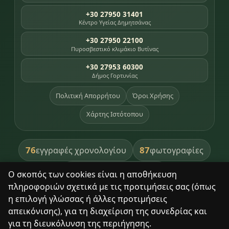
+30 27950 31401
Κέντρο Υγείας Δημητσάνας
+30 27950 22100
Πυροσβεστικό κλιμάκιο Βυτίνας
+30 27953 60300
Δήμος Γορτυνίας
Πολιτική Απορρήτου
Όροι Χρήσης
Χάρτης Ιστότοπου
76
87
εγγραφές χρονολογίου
φωτογραφίες
391
βιβλία βιβλιοθήκης
Ο σκοπός των cookies είναι η αποθήκευση
πληροφοριών σχετικά με τις προτιμήσεις σας (όπως
8
σημεία κληρονομιάς
η επιλογή γλώσσας ή άλλες προτιμήσεις
απεικόνισης), για τη διαχείριση της συνεδρίας και
για τη διευκόλυνση της περιήγησης.