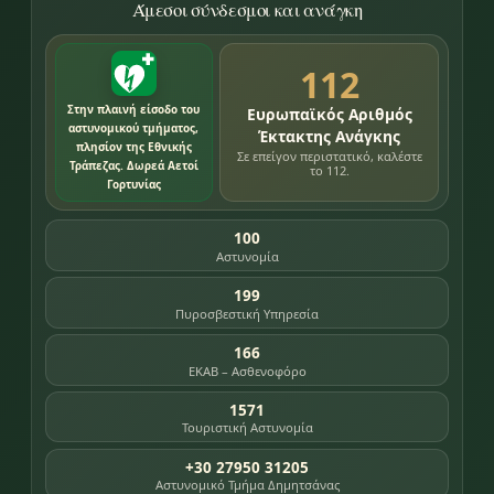
Άμεσοι σύνδεσμοι και ανάγκη
112
Στην πλαινή είσοδο του
Ευρωπαϊκός Αριθμός
αστυνομικού τμήματος,
Έκτακτης Ανάγκης
πλησίον της Εθνικής
Σε επείγον περιστατικό, καλέστε
Τράπεζας. Δωρεά Αετοί
το 112.
Γορτυνίας
100
Αστυνομία
199
Πυροσβεστική Υπηρεσία
166
ΕΚΑΒ – Ασθενοφόρο
1571
Τουριστική Αστυνομία
+30 27950 31205
Αστυνομικό Τμήμα Δημητσάνας