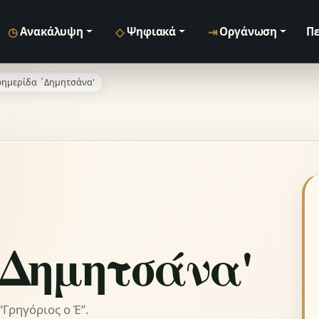
◷
◇
⇥
Ανακάλυψη
Ψηφιακά
Οργάνωση
Πε
ημερίδα ΄Δημητσάνα'
΄Δημητσάνα'
Γρηγόριος ο Έ”.