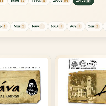
1980s
1990s
2000s
2010s
34
89
83
106
19
ρ
Μάι
Ιουν
Ιουλ
Αυγ
Σεπ
2
2
1
1
1
2