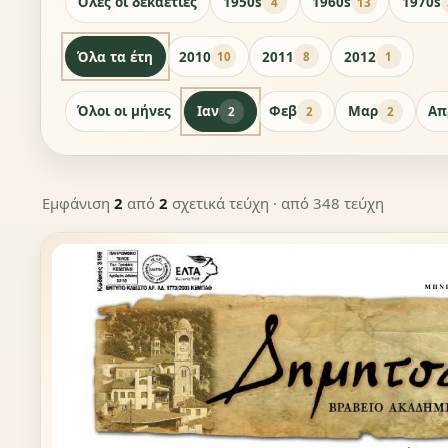
Όλες οι δεκαετίες
1950s
1960s
1970s
4
13
Όλα τα έτη
2010
2011
2012
10
8
1
Όλοι οι μήνες
Ιαν
Φεβ
Μαρ
Απ
2
2
2
Εμφάνιση
2
από
2
σχετικά τεύχη
· από 348 τεύχη