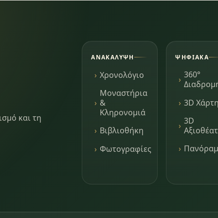
ΑΝΑΚΆΛΥΨΗ
ΨΗΦΙΑΚΆ
360°
Χρονολόγιο
Διαδρομ
Μοναστήρια
3D Χάρτ
&
Κληρονομιά
ισμό και τη
3D
Αξιοθέα
Βιβλιοθήκη
Πανόρα
Φωτογραφίες