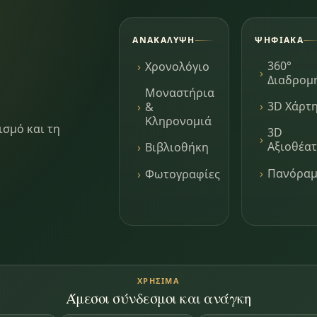
ΑΝΑΚΆΛΥΨΗ
ΨΗΦΙΑΚΆ
360°
Χρονολόγιο
Διαδρομ
Μοναστήρια
3D Χάρτ
&
Κληρονομιά
ισμό και τη
3D
Αξιοθέα
Βιβλιοθήκη
Πανόρα
Φωτογραφίες
ΧΡΉΣΙΜΑ
Άμεσοι σύνδεσμοι και ανάγκη