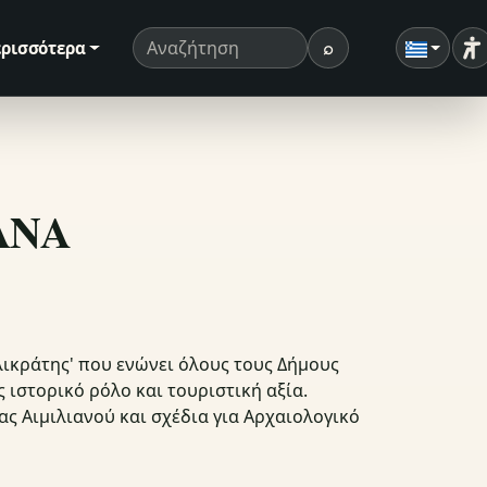
⌕
ρισσότερα
Ρ
Όρος αναζήτησης
Αναζήτηση
ΣΑΝΑ
λικράτης' που ενώνει όλους τους Δήμους
 ιστορικό ρόλο και τουριστική αξία.
ς Αιμιλιανού και σχέδια για Αρχαιολογικό