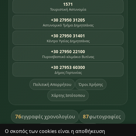
1571
Τουριστική Αστυνομία
+30 27950 31205
Αστυνομικό Τμήμα Δημητσάνας
+30 27950 31401
Κέντρο Υγείας Δημητσάνας
+30 27950 22100
Πυροσβεστικό κλιμάκιο Βυτίνας
+30 27953 60300
Δήμος Γορτυνίας
Πολιτική Απορρήτου
Όροι Χρήσης
Χάρτης Ιστότοπου
76
87
εγγραφές χρονολογίου
φωτογραφίες
391
βιβλία βιβλιοθήκης
Ο σκοπός των cookies είναι η αποθήκευση