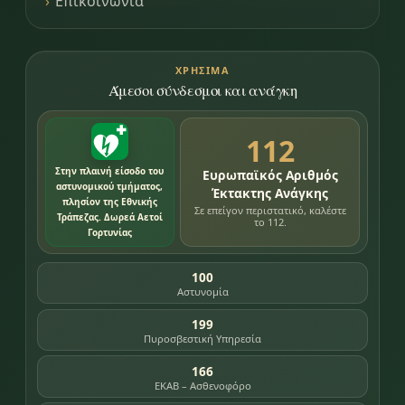
Επικοινωνία
ΧΡΉΣΙΜΑ
Άμεσοι σύνδεσμοι και ανάγκη
112
Στην πλαινή είσοδο του
Ευρωπαϊκός Αριθμός
αστυνομικού τμήματος,
Έκτακτης Ανάγκης
πλησίον της Εθνικής
Σε επείγον περιστατικό, καλέστε
Τράπεζας. Δωρεά Αετοί
το 112.
Γορτυνίας
100
Αστυνομία
199
Πυροσβεστική Υπηρεσία
166
ΕΚΑΒ – Ασθενοφόρο