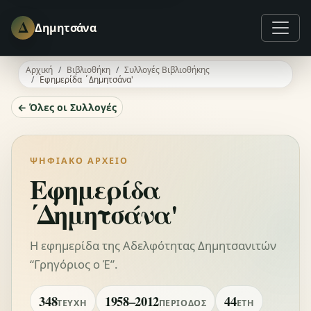
Δ
Δημητσάνα
Αρχική
Βιβλιοθήκη
Συλλογές Βιβλιοθήκης
Εφημερίδα ΄Δημητσάνα'
← Όλες οι Συλλογές
ΨΗΦΙΑΚΌ ΑΡΧΕΊΟ
Εφημερίδα
΄Δημητσάνα'
Η εφημερίδα της Αδελφότητας Δημητσανιτών
“Γρηγόριος ο Έ”.
348
1958–2012
44
ΤΕΎΧΗ
ΠΕΡΊΟΔΟΣ
ΈΤΗ