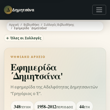
Δ
Δημητσάνα
Αρχική
Βιβλιοθήκη
Συλλογές Βιβλιοθήκης
Εφημερίδα ΄Δημητσάνα'
← Όλες οι Συλλογές
ΨΗΦΙΑΚΌ ΑΡΧΕΊΟ
Εφημερίδα
΄Δημητσάνα'
Η εφημερίδα της Αδελφότητας Δημητσανιτών
“Γρηγόριος ο Έ”.
348
1958–2012
44
ΤΕΎΧΗ
ΠΕΡΊΟΔΟΣ
ΈΤΗ