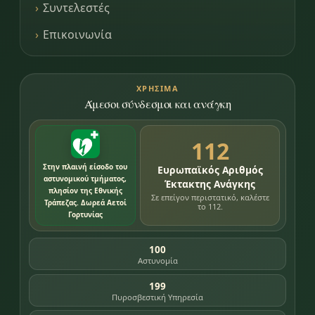
Συντελεστές
Επικοινωνία
ΧΡΉΣΙΜΑ
Άμεσοι σύνδεσμοι και ανάγκη
112
Στην πλαινή είσοδο του
Ευρωπαϊκός Αριθμός
αστυνομικού τμήματος,
Έκτακτης Ανάγκης
πλησίον της Εθνικής
Σε επείγον περιστατικό, καλέστε
Τράπεζας. Δωρεά Αετοί
το 112.
Γορτυνίας
100
Αστυνομία
199
Πυροσβεστική Υπηρεσία