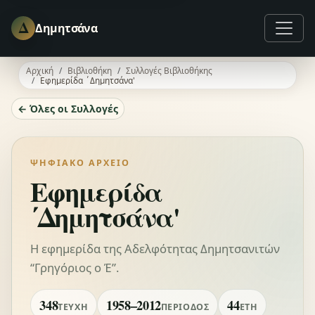
Δ
Δημητσάνα
Αρχική
Βιβλιοθήκη
Συλλογές Βιβλιοθήκης
Εφημερίδα ΄Δημητσάνα'
← Όλες οι Συλλογές
ΨΗΦΙΑΚΌ ΑΡΧΕΊΟ
Εφημερίδα
΄Δημητσάνα'
Η εφημερίδα της Αδελφότητας Δημητσανιτών
“Γρηγόριος ο Έ”.
348
1958–2012
44
ΤΕΎΧΗ
ΠΕΡΊΟΔΟΣ
ΈΤΗ