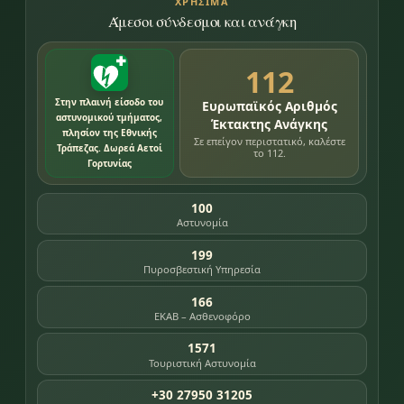
ΧΡΉΣΙΜΑ
Άμεσοι σύνδεσμοι και ανάγκη
112
Στην πλαινή είσοδο του
Ευρωπαϊκός Αριθμός
αστυνομικού τμήματος,
Έκτακτης Ανάγκης
πλησίον της Εθνικής
Σε επείγον περιστατικό, καλέστε
Τράπεζας. Δωρεά Αετοί
το 112.
Γορτυνίας
100
Αστυνομία
199
Πυροσβεστική Υπηρεσία
166
ΕΚΑΒ – Ασθενοφόρο
1571
Τουριστική Αστυνομία
+30 27950 31205