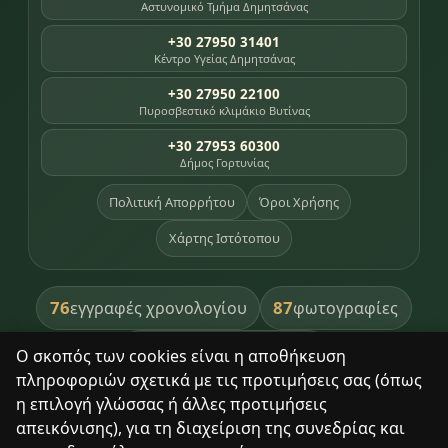
Αστυνομικό Τμήμα Δημητσάνας
+30 27950 31401
Κέντρο Υγείας Δημητσάνας
+30 27950 22100
Πυροσβεστικό κλιμάκιο Βυτίνας
+30 27953 60300
Δήμος Γορτυνίας
Πολιτική Απορρήτου
Όροι Χρήσης
Χάρτης Ιστότοπου
76
87
εγγραφές χρονολογίου
φωτογραφίες
391
βιβλία βιβλιοθήκης
Ο σκοπός των cookies είναι η αποθήκευση
πληροφοριών σχετικά με τις προτιμήσεις σας (όπως
8
σημεία κληρονομιάς
η επιλογή γλώσσας ή άλλες προτιμήσεις
απεικόνισης), για τη διαχείριση της συνεδρίας και