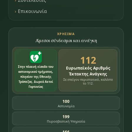
Συντελεστές
Επικοινωνία
ΧΡΉΣΙΜΑ
Άμεσοι σύνδεσμοι και ανάγκη
112
Στην πλαινή είσοδο του
Ευρωπαϊκός Αριθμός
αστυνομικού τμήματος,
Έκτακτης Ανάγκης
πλησίον της Εθνικής
Σε επείγον περιστατικό, καλέστε
Τράπεζας. Δωρεά Αετοί
το 112.
Γορτυνίας
100
Αστυνομία
199
Πυροσβεστική Υπηρεσία
166