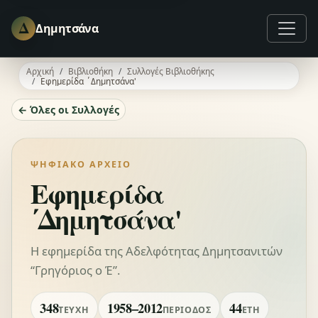
Δ
Δημητσάνα
Αρχική
Βιβλιοθήκη
Συλλογές Βιβλιοθήκης
Εφημερίδα ΄Δημητσάνα'
← Όλες οι Συλλογές
ΨΗΦΙΑΚΌ ΑΡΧΕΊΟ
Εφημερίδα
΄Δημητσάνα'
Η εφημερίδα της Αδελφότητας Δημητσανιτών
“Γρηγόριος ο Έ”.
348
1958–2012
44
ΤΕΎΧΗ
ΠΕΡΊΟΔΟΣ
ΈΤΗ