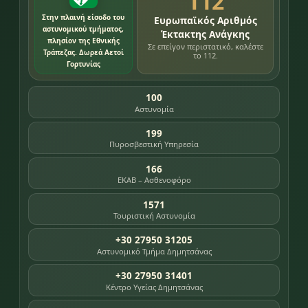
112
Στην πλαινή είσοδο του
Ευρωπαϊκός Αριθμός
αστυνομικού τμήματος,
Έκτακτης Ανάγκης
πλησίον της Εθνικής
Σε επείγον περιστατικό, καλέστε
Τράπεζας. Δωρεά Αετοί
το 112.
Γορτυνίας
100
Αστυνομία
199
Πυροσβεστική Υπηρεσία
166
ΕΚΑΒ – Ασθενοφόρο
1571
Τουριστική Αστυνομία
+30 27950 31205
Αστυνομικό Τμήμα Δημητσάνας
+30 27950 31401
Κέντρο Υγείας Δημητσάνας