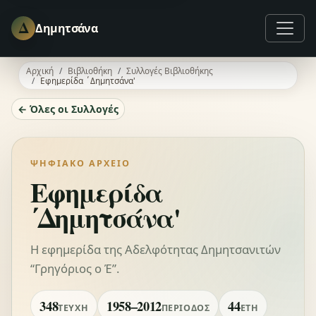
Δ
Δημητσάνα
Αρχική
Βιβλιοθήκη
Συλλογές Βιβλιοθήκης
Εφημερίδα ΄Δημητσάνα'
← Όλες οι Συλλογές
ΨΗΦΙΑΚΌ ΑΡΧΕΊΟ
Εφημερίδα
΄Δημητσάνα'
Η εφημερίδα της Αδελφότητας Δημητσανιτών
“Γρηγόριος ο Έ”.
348
1958–2012
44
ΤΕΎΧΗ
ΠΕΡΊΟΔΟΣ
ΈΤΗ