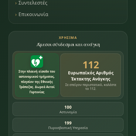
Συντελεστές
Επικοινωνία
ΧΡΉΣΙΜΑ
Άμεσοι σύνδεσμοι και ανάγκη
112
Στην πλαινή είσοδο του
Ευρωπαϊκός Αριθμός
αστυνομικού τμήματος,
Έκτακτης Ανάγκης
πλησίον της Εθνικής
Σε επείγον περιστατικό, καλέστε
Τράπεζας. Δωρεά Αετοί
το 112.
Γορτυνίας
100
Αστυνομία
199
Πυροσβεστική Υπηρεσία