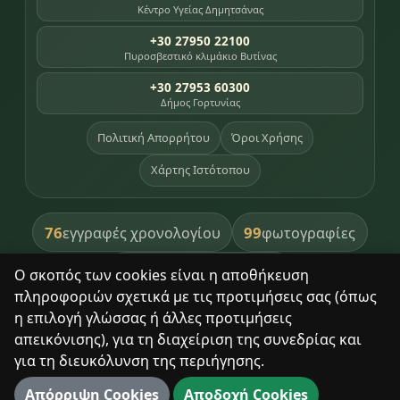
Κέντρο Υγείας Δημητσάνας
+30 27950 22100
Πυροσβεστικό κλιμάκιο Βυτίνας
+30 27953 60300
Δήμος Γορτυνίας
Πολιτική Απορρήτου
Όροι Χρήσης
Χάρτης Ιστότοπου
76
99
εγγραφές χρονολογίου
φωτογραφίες
391
βιβλία βιβλιοθήκης
Ο σκοπός των cookies είναι η αποθήκευση
πληροφοριών σχετικά με τις προτιμήσεις σας (όπως
8
σημεία κληρονομιάς
η επιλογή γλώσσας ή άλλες προτιμήσεις
απεικόνισης), για τη διαχείριση της συνεδρίας και
για τη διευκόλυνση της περιήγησης.
Με σεβασμό στον τόπο και τους ανθρώπους του.
Απόρριψη Cookies
Αποδοχή Cookies
© 2025 Δημητσάνα. Με επιφύλαξη παντός δικαιώματος.