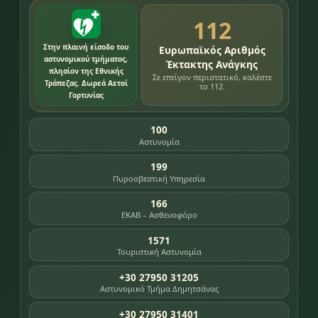
112
Στην πλαινή είσοδο του
Ευρωπαϊκός Αριθμός
αστυνομικού τμήματος,
Έκτακτης Ανάγκης
πλησίον της Εθνικής
Σε επείγον περιστατικό, καλέστε
Τράπεζας. Δωρεά Αετοί
το 112.
Γορτυνίας
100
Αστυνομία
199
Πυροσβεστική Υπηρεσία
166
ΕΚΑΒ – Ασθενοφόρο
1571
Τουριστική Αστυνομία
+30 27950 31205
Αστυνομικό Τμήμα Δημητσάνας
+30 27950 31401