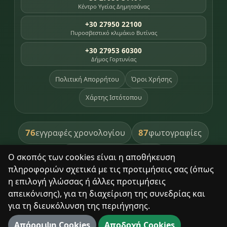
Κέντρο Υγείας Δημητσάνας
+30 27950 22100
Πυροσβεστικό κλιμάκιο Βυτίνας
+30 27953 60300
Δήμος Γορτυνίας
Πολιτική Απορρήτου
Όροι Χρήσης
Χάρτης Ιστότοπου
76
87
εγγραφές χρονολογίου
φωτογραφίες
391
βιβλία βιβλιοθήκης
Ο σκοπός των cookies είναι η αποθήκευση
πληροφοριών σχετικά με τις προτιμήσεις σας (όπως
8
σημεία κληρονομιάς
η επιλογή γλώσσας ή άλλες προτιμήσεις
απεικόνισης), για τη διαχείριση της συνεδρίας και
για τη διευκόλυνση της περιήγησης.
Με σεβασμό στον τόπο και τους ανθρώπους του.
Απόρριψη Cookies
Αποδοχή Cookies
© 2025 Δημητσάνα. Με επιφύλαξη παντός δικαιώματος.