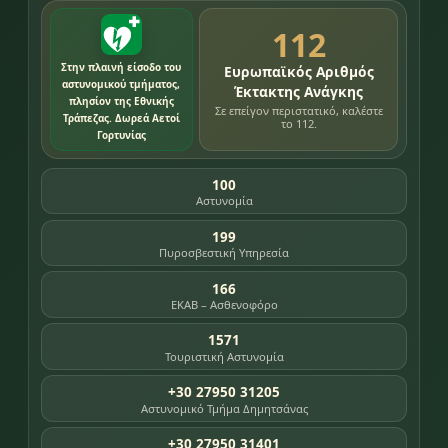
112
Στην πλαινή είσοδο του
Ευρωπαϊκός Αριθμός
αστυνομικού τμήματος,
Έκτακτης Ανάγκης
πλησίον της Εθνικής
Σε επείγον περιστατικό, καλέστε
Τράπεζας. Δωρεά Αετοί
το 112.
Γορτυνίας
100
Αστυνομία
199
Πυροσβεστική Υπηρεσία
166
ΕΚΑΒ – Ασθενοφόρο
1571
Τουριστική Αστυνομία
+30 27950 31205
Αστυνομικό Τμήμα Δημητσάνας
+30 27950 31401