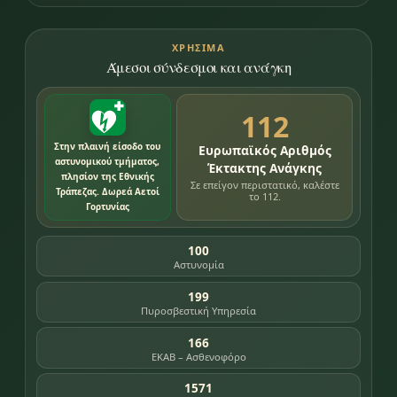
ΧΡΉΣΙΜΑ
Άμεσοι σύνδεσμοι και ανάγκη
112
Στην πλαινή είσοδο του
Ευρωπαϊκός Αριθμός
αστυνομικού τμήματος,
Έκτακτης Ανάγκης
πλησίον της Εθνικής
Σε επείγον περιστατικό, καλέστε
Τράπεζας. Δωρεά Αετοί
το 112.
Γορτυνίας
100
Αστυνομία
199
Πυροσβεστική Υπηρεσία
166
ΕΚΑΒ – Ασθενοφόρο
1571