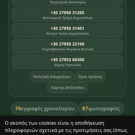
Τουριστική Αστυνομία
+30 27950 31205
Αστυνομικό Τμήμα Δημητσάνας
+30 27950 31401
Κέντρο Υγείας Δημητσάνας
+30 27950 22100
Πυροσβεστικό κλιμάκιο Βυτίνας
+30 27953 60300
Δήμος Γορτυνίας
Πολιτική Απορρήτου
Όροι Χρήσης
Χάρτης Ιστότοπου
76
87
εγγραφές χρονολογίου
φωτογραφίες
391
βιβλία βιβλιοθήκης
Ο σκοπός των cookies είναι η αποθήκευση
πληροφοριών σχετικά με τις προτιμήσεις σας (όπως
8
σημεία κληρονομιάς