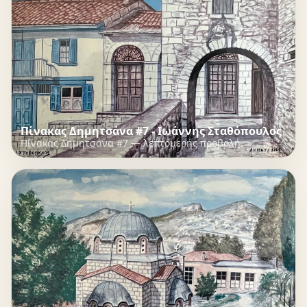
Πίνακας Δημητσάνα #7 - Ιωάννης Σταθόπουλος
Πίνακας Δημητσάνα #7 — λεπτομερής προβολή.