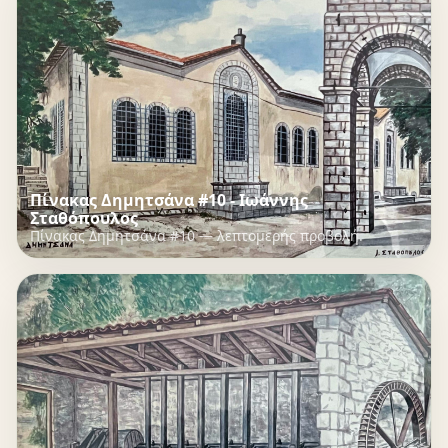
Πίνακας Δημητσάνα #10 - Ιωάννης
Σταθόπουλος
Πίνακας Δημητσάνα #10 — λεπτομερής προβολή.