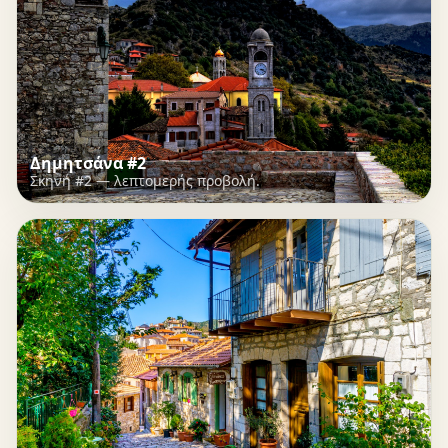
Δημητσάνα #2
Σκηνή #2 — λεπτομερής προβολή.