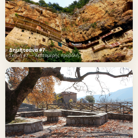
Δημητσάνα #7
Σκηνή #7 — λεπτομερής προβολή.