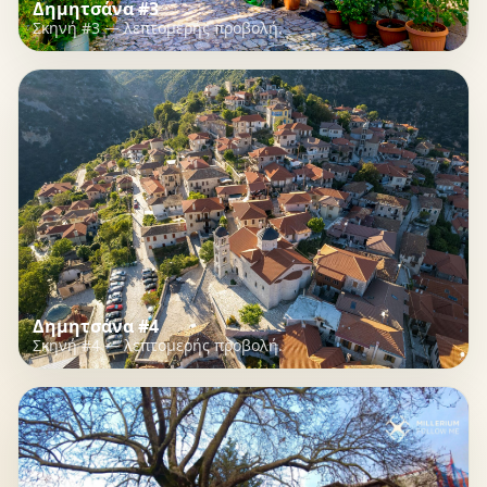
Δημητσάνα #3
Σκηνή #3 — λεπτομερής προβολή.
Δημητσάνα #4
Σκηνή #4 — λεπτομερής προβολή.