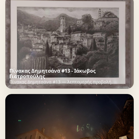
Πίνακας Δημητσάνα #13 - Ιάκωβoς
Γιατροπούλης
Πίνακας Δημητσάνα #13 — λεπτομερής προβολή.