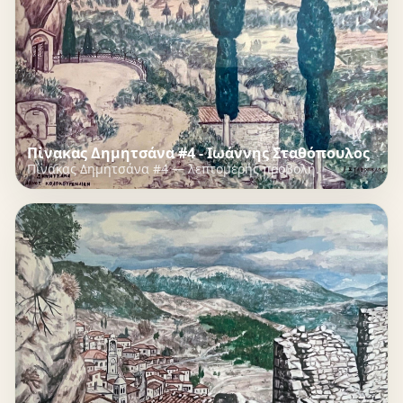
Πίνακας Δημητσάνα #4 - Ιωάννης Σταθόπουλος
Πίνακας Δημητσάνα #4 — λεπτομερής προβολή.