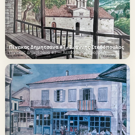
Πίνακας Δημητσάνα #1 - Ιωάννης Σταθόπουλος
Πίνακας Δημητσάνα #1 — λεπτομερής προβολή.