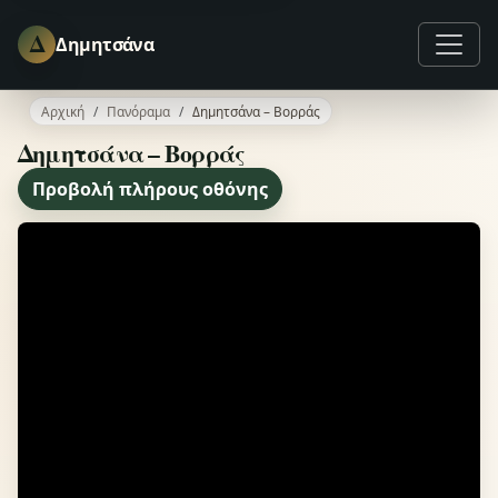
Δ
Δημητσάνα
Αρχική
Πανόραμα
Δημητσάνα – Βορράς
Δημητσάνα – Βορράς
Προβολή πλήρους οθόνης