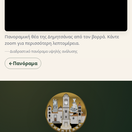
Πανοραμική θέα της Δημητσάνας από τον βορρά. Κάντε
zoom για περισσότερη λεπτομέρεια.
Διαδραστικό πανόραμα υψηλής ανάλυσης
←Πανόραμα