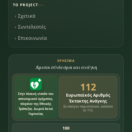
ΤΟ PROJECT
Σχετικά
Συντελεστές
Επικοινωνία
ΧΡΉΣΙΜΑ
Άμεσοι σύνδεσμοι και ανάγκη
112
Στην πλαινή είσοδο του
Ευρωπαϊκός Αριθμός
αστυνομικού τμήματος,
Έκτακτης Ανάγκης
πλησίον της Εθνικής
Σε επείγον περιστατικό, καλέστε
Τράπεζας. Δωρεά Αετοί
το 112.
Γορτυνίας
100