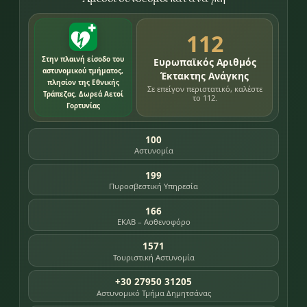
112
Στην πλαινή είσοδο του
Ευρωπαϊκός Αριθμός
αστυνομικού τμήματος,
Έκτακτης Ανάγκης
πλησίον της Εθνικής
Σε επείγον περιστατικό, καλέστε
Τράπεζας. Δωρεά Αετοί
το 112.
Γορτυνίας
100
Αστυνομία
199
Πυροσβεστική Υπηρεσία
166
ΕΚΑΒ – Ασθενοφόρο
1571
Τουριστική Αστυνομία
+30 27950 31205
Αστυνομικό Τμήμα Δημητσάνας