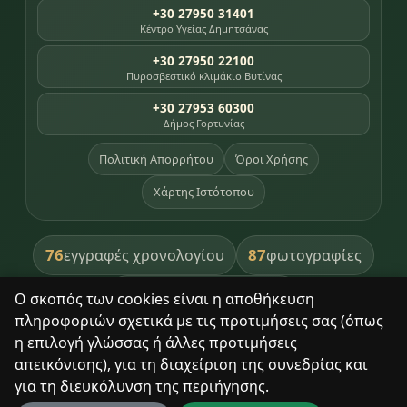
+30 27950 31401
Κέντρο Υγείας Δημητσάνας
+30 27950 22100
Πυροσβεστικό κλιμάκιο Βυτίνας
+30 27953 60300
Δήμος Γορτυνίας
Πολιτική Απορρήτου
Όροι Χρήσης
Χάρτης Ιστότοπου
76
87
εγγραφές χρονολογίου
φωτογραφίες
391
βιβλία βιβλιοθήκης
Ο σκοπός των cookies είναι η αποθήκευση
πληροφοριών σχετικά με τις προτιμήσεις σας (όπως
8
σημεία κληρονομιάς
η επιλογή γλώσσας ή άλλες προτιμήσεις
απεικόνισης), για τη διαχείριση της συνεδρίας και
για τη διευκόλυνση της περιήγησης.
Με σεβασμό στον τόπο και τους ανθρώπους του.