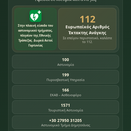
112
Στην πλαινή είσοδο του
Ευρωπαϊκός Αριθμός
αστυνομικού τμήματος,
Έκτακτης Ανάγκης
πλησίον της Εθνικής
Σε επείγον περιστατικό, καλέστε
Τράπεζας. Δωρεά Αετοί
το 112.
Γορτυνίας
100
Αστυνομία
199
Πυροσβεστική Υπηρεσία
166
ΕΚΑΒ – Ασθενοφόρο
1571
Τουριστική Αστυνομία
+30 27950 31205
Αστυνομικό Τμήμα Δημητσάνας