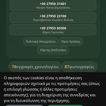
+30 27950 31401
Κέντρο Υγείας Δημητσάνας
+30 27950 22100
Πυροσβεστικό κλιμάκιο Βυτίνας
+30 27953 60300
Δήμος Γορτυνίας
Πολιτική Απορρήτου
Όροι Χρήσης
Χάρτης Ιστότοπου
76
87
εγγραφές χρονολογίου
φωτογραφίες
391
βιβλία βιβλιοθήκης
Ο σκοπός των cookies είναι η αποθήκευση
πληροφοριών σχετικά με τις προτιμήσεις σας (όπως
8
σημεία κληρονομιάς
η επιλογή γλώσσας ή άλλες προτιμήσεις
απεικόνισης), για τη διαχείριση της συνεδρίας και
για τη διευκόλυνση της περιήγησης.
Με σεβασμό στον τόπο και τους ανθρώπους του.