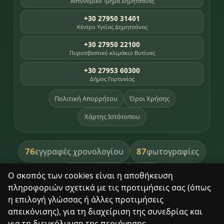
Αστυνομικό Τμήμα Δημητσάνας
+30 27950 31401
Κέντρο Υγείας Δημητσάνας
+30 27950 22100
Πυροσβεστικό κλιμάκιο Βυτίνας
+30 27953 60300
Δήμος Γορτυνίας
Πολιτική Απορρήτου
Όροι Χρήσης
Χάρτης Ιστότοπου
76
87
εγγραφές χρονολογίου
φωτογραφίες
391
βιβλία βιβλιοθήκης
Ο σκοπός των cookies είναι η αποθήκευση
πληροφοριών σχετικά με τις προτιμήσεις σας (όπως
8
σημεία κληρονομιάς
η επιλογή γλώσσας ή άλλες προτιμήσεις
απεικόνισης), για τη διαχείριση της συνεδρίας και
για τη διευκόλυνση της περιήγησης.