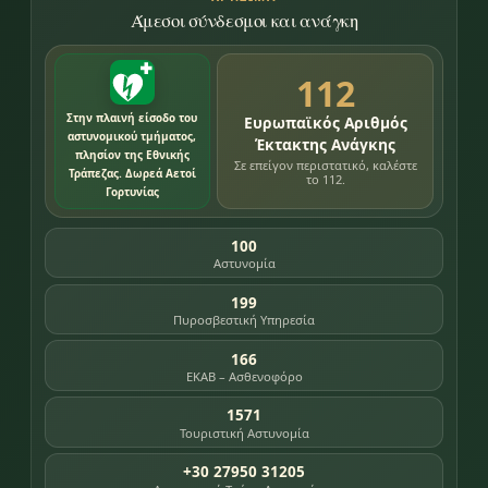
Άμεσοι σύνδεσμοι και ανάγκη
112
Στην πλαινή είσοδο του
Ευρωπαϊκός Αριθμός
αστυνομικού τμήματος,
Έκτακτης Ανάγκης
πλησίον της Εθνικής
Σε επείγον περιστατικό, καλέστε
Τράπεζας. Δωρεά Αετοί
το 112.
Γορτυνίας
100
Αστυνομία
199
Πυροσβεστική Υπηρεσία
166
ΕΚΑΒ – Ασθενοφόρο
1571
Τουριστική Αστυνομία
+30 27950 31205