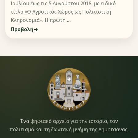
Ιουλίου έως τις 5 Αυγούστου 2018, με ειδικό
τίτλο «Ο Αγροτικός Χώρος ως Πολιτιστική
Κληρονομιά». Η πρώτη …
Προβολή
Dimitsana.gr
Ένα ψηφιακό αρχείο για την ιστορία, τον
πολιτισμό και τη ζωντανή μνήμη της Δημητσάνας.