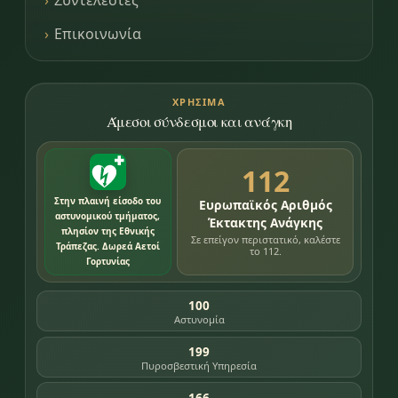
Συντελεστές
Επικοινωνία
ΧΡΉΣΙΜΑ
Άμεσοι σύνδεσμοι και ανάγκη
112
Στην πλαινή είσοδο του
Ευρωπαϊκός Αριθμός
αστυνομικού τμήματος,
Έκτακτης Ανάγκης
πλησίον της Εθνικής
Σε επείγον περιστατικό, καλέστε
Τράπεζας. Δωρεά Αετοί
το 112.
Γορτυνίας
100
Αστυνομία
199
Πυροσβεστική Υπηρεσία
166