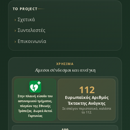
ΤΟ PROJECT
Σχετικά
Συντελεστές
Επικοινωνία
ΧΡΉΣΙΜΑ
Άμεσοι σύνδεσμοι και ανάγκη
112
Στην πλαινή είσοδο του
Ευρωπαϊκός Αριθμός
αστυνομικού τμήματος,
Έκτακτης Ανάγκης
πλησίον της Εθνικής
Σε επείγον περιστατικό, καλέστε
Τράπεζας. Δωρεά Αετοί
το 112.
Γορτυνίας