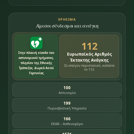
ΧΡΉΣΙΜΑ
Άμεσοι σύνδεσμοι και ανάγκη
112
Στην πλαινή είσοδο του
Ευρωπαϊκός Αριθμός
αστυνομικού τμήματος,
Έκτακτης Ανάγκης
πλησίον της Εθνικής
Σε επείγον περιστατικό, καλέστε
Τράπεζας. Δωρεά Αετοί
το 112.
Γορτυνίας
100
Αστυνομία
199
Πυροσβεστική Υπηρεσία
166
ΕΚΑΒ – Ασθενοφόρο