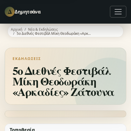
Δ
Δημητσάνα
Αρχική
Νέα & Εκδηλώσεις
5ο Διεθνές Φεστιβάλ Μίκη Θεοδωράκη «Αρκαδίες» Ζάτουνα
ΕΚΔΗΛΏΣΕΙΣ
5ο Διεθνές Φεστιβάλ
Μίκη Θεοδωράκη
«Αρκαδίες» Ζάτουνα
Τοποθεσία