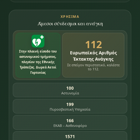
ΧΡΉΣΙΜΑ
Άμεσοι σύνδεσμοι και ανάγκη
112
Στην πλαινή είσοδο του
Ευρωπαϊκός Αριθμός
αστυνομικού τμήματος,
Έκτακτης Ανάγκης
πλησίον της Εθνικής
Σε επείγον περιστατικό, καλέστε
Τράπεζας. Δωρεά Αετοί
το 112.
Γορτυνίας
100
Αστυνομία
199
Πυροσβεστική Υπηρεσία
166
ΕΚΑΒ – Ασθενοφόρο
1571