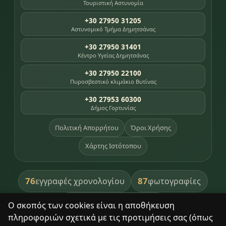
Τουριστική Αστυνομία
+30 27950 31205
Αστυνομικό Τμήμα Δημητσάνας
+30 27950 31401
Κέντρο Υγείας Δημητσάνας
+30 27950 22100
Πυροσβεστικό κλιμάκιο Βυτίνας
+30 27953 60300
Δήμος Γορτυνίας
Πολιτική Απορρήτου
Όροι Χρήσης
Χάρτης Ιστότοπου
76
87
εγγραφές χρονολογίου
φωτογραφίες
391
βιβλία βιβλιοθήκης
Ο σκοπός των cookies είναι η αποθήκευση
πληροφοριών σχετικά με τις προτιμήσεις σας (όπως
8
σημεία κληρονομιάς