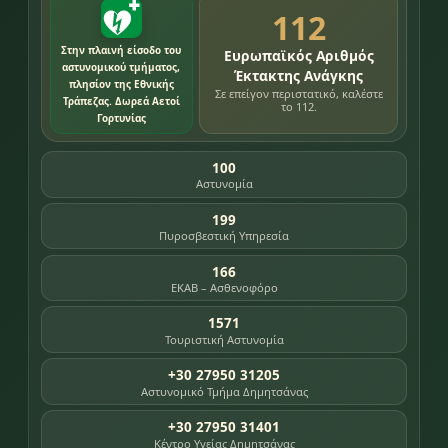
112
Στην πλαινή είσοδο του
Ευρωπαϊκός Αριθμός
αστυνομικού τμήματος,
Έκτακτης Ανάγκης
πλησίον της Εθνικής
Σε επείγον περιστατικό, καλέστε
Τράπεζας. Δωρεά Αετοί
το 112.
Γορτυνίας
100
Αστυνομία
199
Πυροσβεστική Υπηρεσία
166
ΕΚΑΒ – Ασθενοφόρο
1571
Τουριστική Αστυνομία
+30 27950 31205
Αστυνομικό Τμήμα Δημητσάνας
+30 27950 31401
Κέντρο Υγείας Δημητσάνας