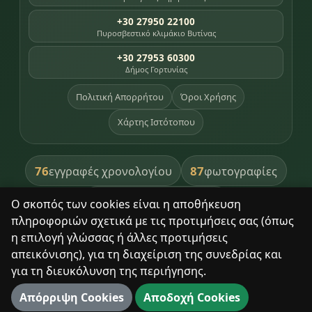
+30 27950 22100
Πυροσβεστικό κλιμάκιο Βυτίνας
+30 27953 60300
Δήμος Γορτυνίας
Πολιτική Απορρήτου
Όροι Χρήσης
Χάρτης Ιστότοπου
76
87
εγγραφές χρονολογίου
φωτογραφίες
391
βιβλία βιβλιοθήκης
Ο σκοπός των cookies είναι η αποθήκευση
πληροφοριών σχετικά με τις προτιμήσεις σας (όπως
8
σημεία κληρονομιάς
η επιλογή γλώσσας ή άλλες προτιμήσεις
απεικόνισης), για τη διαχείριση της συνεδρίας και
για τη διευκόλυνση της περιήγησης.
Με σεβασμό στον τόπο και τους ανθρώπους του.
Απόρριψη Cookies
Αποδοχή Cookies
© 2025 Δημητσάνα. Με επιφύλαξη παντός δικαιώματος.