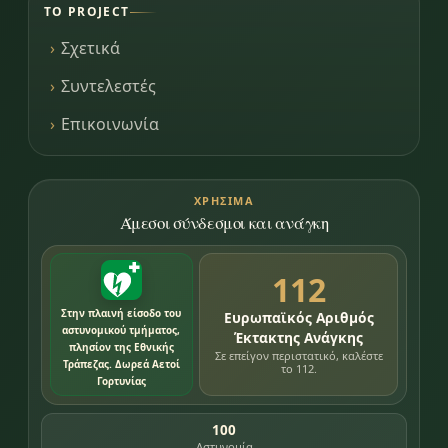
ΤΟ PROJECT
Σχετικά
Συντελεστές
Επικοινωνία
ΧΡΉΣΙΜΑ
Άμεσοι σύνδεσμοι και ανάγκη
112
Στην πλαινή είσοδο του
Ευρωπαϊκός Αριθμός
αστυνομικού τμήματος,
Έκτακτης Ανάγκης
πλησίον της Εθνικής
Σε επείγον περιστατικό, καλέστε
Τράπεζας. Δωρεά Αετοί
το 112.
Γορτυνίας
100
Αστυνομία