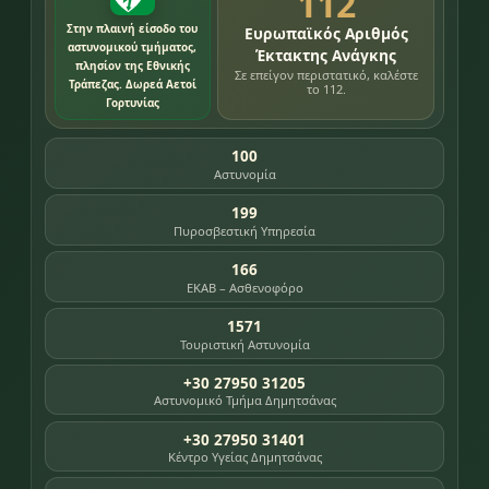
112
Στην πλαινή είσοδο του
Ευρωπαϊκός Αριθμός
αστυνομικού τμήματος,
Έκτακτης Ανάγκης
πλησίον της Εθνικής
Σε επείγον περιστατικό, καλέστε
Τράπεζας. Δωρεά Αετοί
το 112.
Γορτυνίας
100
Αστυνομία
199
Πυροσβεστική Υπηρεσία
166
ΕΚΑΒ – Ασθενοφόρο
1571
Τουριστική Αστυνομία
+30 27950 31205
Αστυνομικό Τμήμα Δημητσάνας
+30 27950 31401
Κέντρο Υγείας Δημητσάνας