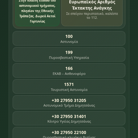
Στην πλαινή είσοδο του
Ευρωπαϊκός Αριθμός
αστυνομικού τμήματος,
Έκτακτης Ανάγκης
πλησίον της Εθνικής
Σε επείγον περιστατικό, καλέστε
Τράπεζας. Δωρεά Αετοί
το 112.
Γορτυνίας
100
Αστυνομία
199
Πυροσβεστική Υπηρεσία
166
ΕΚΑΒ – Ασθενοφόρο
1571
Τουριστική Αστυνομία
+30 27950 31205
Αστυνομικό Τμήμα Δημητσάνας
+30 27950 31401
Κέντρο Υγείας Δημητσάνας
+30 27950 22100
Πυροσβεστικό κλιμάκιο Βυτίνας