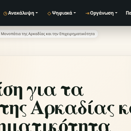
◷
◇
⇥
Ανακάλυψη
Ψηφιακά
Οργάνωση
Πε
α Μονοπάτια της Αρκαδίας και την Επιχειρηματικότητα
ση για τα
της Αρκαδίας κ
ρηματικότητα