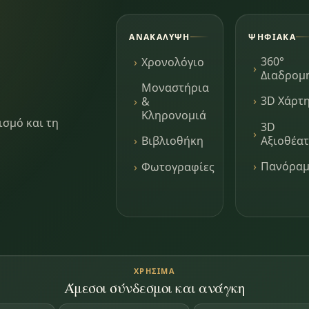
ΑΝΑΚΆΛΥΨΗ
ΨΗΦΙΑΚΆ
360°
Χρονολόγιο
Διαδρομ
Μοναστήρια
3D Χάρτ
&
Κληρονομιά
ισμό και τη
3D
Αξιοθέα
Βιβλιοθήκη
Πανόρα
Φωτογραφίες
ΧΡΉΣΙΜΑ
Άμεσοι σύνδεσμοι και ανάγκη