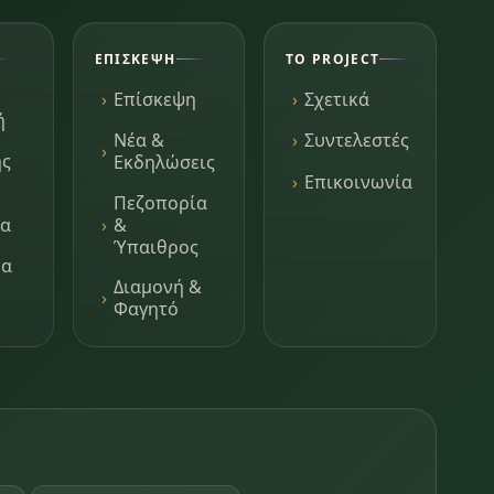
ΕΠΊΣΚΕΨΗ
ΤΟ PROJECT
Επίσκεψη
Σχετικά
ή
Νέα &
Συντελεστές
ης
Εκδηλώσεις
Επικοινωνία
Πεζοπορία
τα
&
Ύπαιθρος
μα
Διαμονή &
Φαγητό