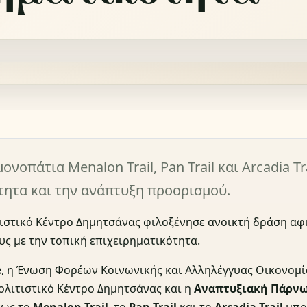
οπάτια Menalon Trail, Pan Trail και Arcadia Tra
τητα και την ανάπτυξη προορισμού.
ιτιστικό Κέντρο Δημητσάνας φιλοξένησε ανοικτή δράση α
υς με την τοπική επιχειρηματικότητα.
e
, η Ένωση Φορέων Κοινωνικής και Αλληλέγγυας Οικονομί
Πολιτιστικό Κέντρο Δημητσάνας και η
Αναπτυξιακή Πάρνω
πως το
Menalon Trail
, το
Pan Trail
και το
Arcadia Trail
μπο