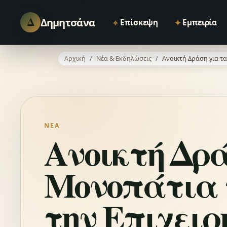
Δ
Δημητσάνα
⌖
✦
Επίσκεψη
Εμπειρία
Αρχική
Νέα & Εκδηλώσεις
Ανοικτή Δράση για τ
ΝΈΑ
Ανοικτή Δρά
Μονοπάτια 
την Επιχει