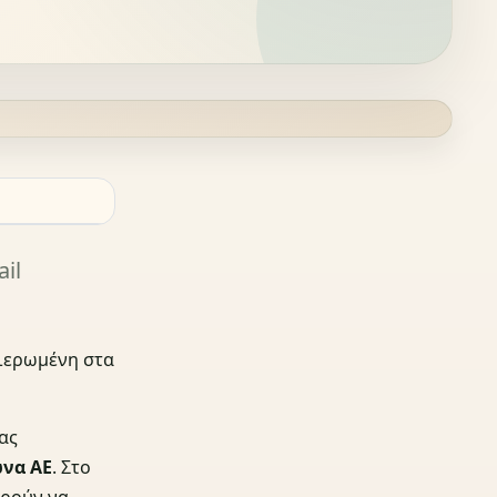
il
φιερωμένη στα
ας
να ΑΕ
. Στο
ρούν να