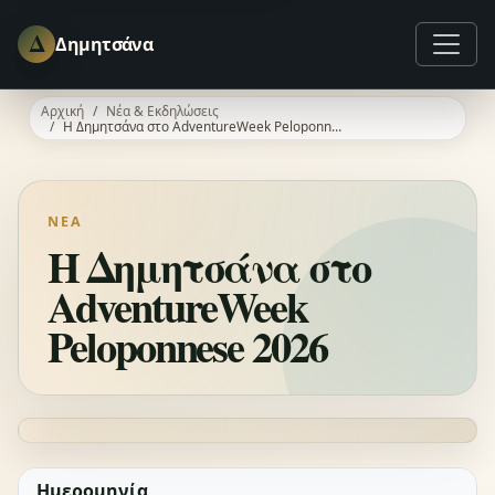
Δ
Δημητσάνα
Αρχική
Νέα & Εκδηλώσεις
Η Δημητσάνα στο AdventureWeek Peloponnese 2026
ΝΈΑ
Η Δημητσάνα στο
AdventureWeek
Peloponnese 2026
Ημερομηνία