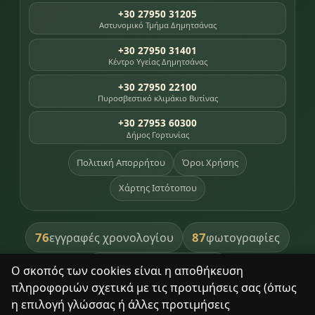
+30 27950 31205
Αστυνομικό Τμήμα Δημητσάνας
+30 27950 31401
Κέντρο Υγείας Δημητσάνας
+30 27950 22100
Πυροσβεστικό κλιμάκιο Βυτίνας
+30 27953 60300
Δήμος Γορτυνίας
Πολιτική Απορρήτου
Όροι Χρήσης
Χάρτης Ιστότοπου
76
87
εγγραφές χρονολογίου
φωτογραφίες
391
βιβλία βιβλιοθήκης
Ο σκοπός των cookies είναι η αποθήκευση
πληροφοριών σχετικά με τις προτιμήσεις σας (όπως
8
σημεία κληρονομιάς
η επιλογή γλώσσας ή άλλες προτιμήσεις