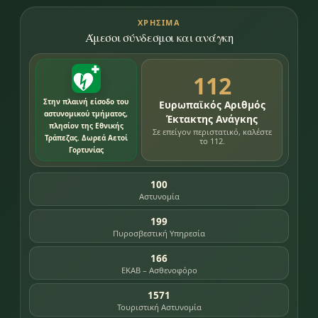
ΧΡΉΣΙΜΑ
Άμεσοι σύνδεσμοι και ανάγκη
112
Στην πλαινή είσοδο του
Ευρωπαϊκός Αριθμός
αστυνομικού τμήματος,
Έκτακτης Ανάγκης
πλησίον της Εθνικής
Σε επείγον περιστατικό, καλέστε
Τράπεζας. Δωρεά Αετοί
το 112.
Γορτυνίας
100
Αστυνομία
199
Πυροσβεστική Υπηρεσία
166
ΕΚΑΒ – Ασθενοφόρο
1571
Τουριστική Αστυνομία