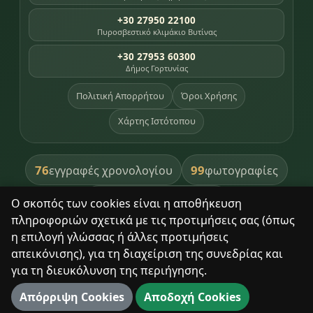
+30 27950 22100
Πυροσβεστικό κλιμάκιο Βυτίνας
+30 27953 60300
Δήμος Γορτυνίας
Πολιτική Απορρήτου
Όροι Χρήσης
Χάρτης Ιστότοπου
76
99
εγγραφές χρονολογίου
φωτογραφίες
391
βιβλία βιβλιοθήκης
Ο σκοπός των cookies είναι η αποθήκευση
πληροφοριών σχετικά με τις προτιμήσεις σας (όπως
8
σημεία κληρονομιάς
η επιλογή γλώσσας ή άλλες προτιμήσεις
απεικόνισης), για τη διαχείριση της συνεδρίας και
για τη διευκόλυνση της περιήγησης.
Με σεβασμό στον τόπο και τους ανθρώπους του.
Απόρριψη Cookies
Αποδοχή Cookies
© 2025 Δημητσάνα. Με επιφύλαξη παντός δικαιώματος.