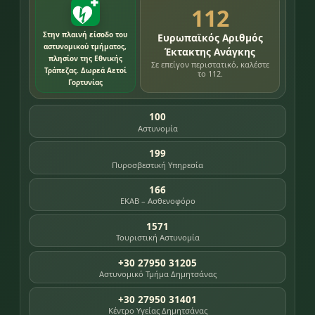
112
Στην πλαινή είσοδο του
Ευρωπαϊκός Αριθμός
αστυνομικού τμήματος,
Έκτακτης Ανάγκης
πλησίον της Εθνικής
Σε επείγον περιστατικό, καλέστε
Τράπεζας. Δωρεά Αετοί
το 112.
Γορτυνίας
100
Αστυνομία
199
Πυροσβεστική Υπηρεσία
166
ΕΚΑΒ – Ασθενοφόρο
1571
Τουριστική Αστυνομία
+30 27950 31205
Αστυνομικό Τμήμα Δημητσάνας
+30 27950 31401
Κέντρο Υγείας Δημητσάνας