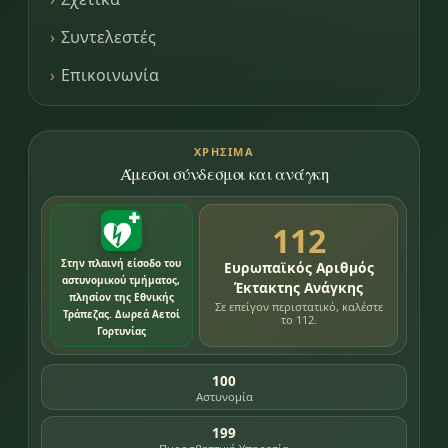
Συντελεστές
Επικοινωνία
ΧΡΉΣΙΜΑ
Άμεσοι σύνδεσμοι και ανάγκη
112
Στην πλαινή είσοδο του
Ευρωπαϊκός Αριθμός
αστυνομικού τμήματος,
Έκτακτης Ανάγκης
πλησίον της Εθνικής
Σε επείγον περιστατικό, καλέστε
Τράπεζας. Δωρεά Αετοί
το 112.
Γορτυνίας
100
Αστυνομία
199