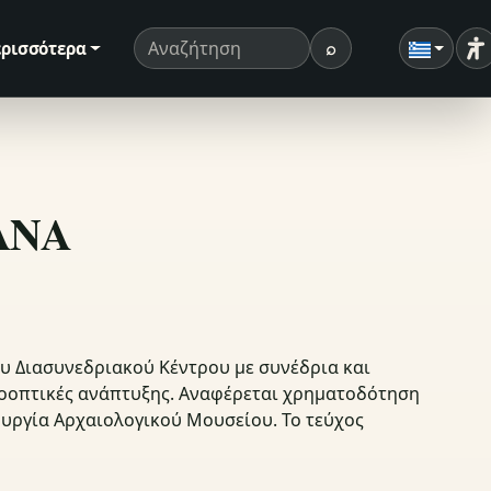
⌕
ρισσότερα
Ρ
Όρος αναζήτησης
Αναζήτηση
ΣΑΝΑ
ου Διασυνεδριακού Κέντρου με συνέδρια και
προοπτικές ανάπτυξης. Αναφέρεται χρηματοδότηση
υργία Αρχαιολογικού Μουσείου. Το τεύχος