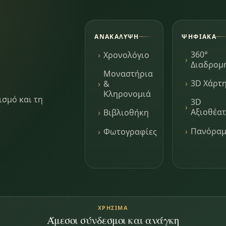
ΑΝΑΚΆΛΥΨΗ
ΨΗΦΙΑΚΆ
360°
Χρονολόγιο
Διαδρομ
Μοναστήρια
3D Χάρτ
&
Κληρονομιά
ισμό και τη
3D
Αξιοθέα
Βιβλιοθήκη
Πανόρα
Φωτογραφίες
ΧΡΉΣΙΜΑ
Άμεσοι σύνδεσμοι και ανάγκη