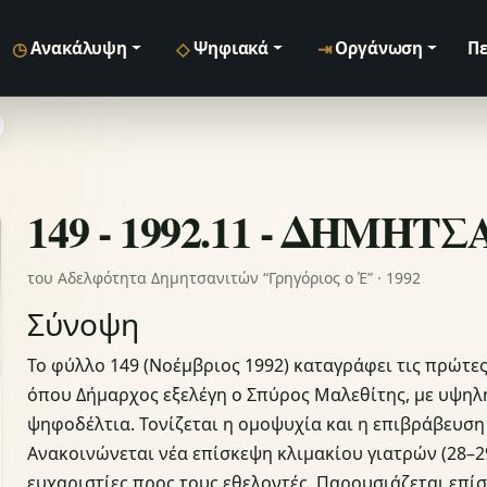
◷
◇
⇥
Ανακάλυψη
Ψηφιακά
Οργάνωση
Πε
149 - 1992.11 - ΔΗΜΗΤ
του Αδελφότητα Δημητσανιτών “Γρηγόριος ο Έ” · 1992
Σύνοψη
Το φύλλο 149 (Νοέμβριος 1992) καταγράφει τις πρώτες
όπου Δήμαρχος εξελέγη ο Σπύρος Μαλεθίτης, με υψηλή
ψηφοδέλτια. Τονίζεται η ομοψυχία και η επιβράβευση
Ανακοινώνεται νέα επίσκεψη κλιμακίου γιατρών (28–29/
ευχαριστίες προς τους εθελοντές. Παρουσιάζεται επίσ