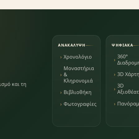
ΑΝΑΚΆΛΥΨΗ
ΨΗΦΙΑΚΆ
360°
Χρονολόγιο
Διαδρομ
Μοναστήρια
3D Χάρτ
&
Κληρονομιά
ισμό και τη
3D
Αξιοθέα
Βιβλιοθήκη
Πανόρα
Φωτογραφίες