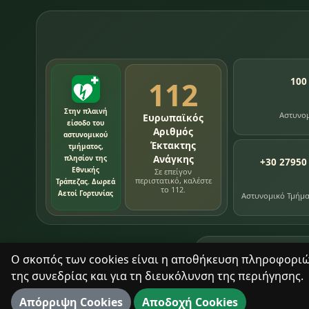
112
100
Στην πλαινή
Αστυνο
Ευρωπαϊκός
είσοδο του
Αριθμός
αστυνομικού
Έκτακτης
τμήματος,
Ανάγκης
πλησίον της
+30 27950
Εθνικής
Σε επείγον
περιστατικό, καλέστε
Τράπεζας. Δωρεά
το 112.
Αετοί Γορτυνίας
Αστυνομικό Τμήμ
76
εγγραφές χρονολ
Ο σκοπός των cookies είναι η αποθήκευση πληροφοριών 
της συνεδρίας και για τη διευκόλυνση της περιήγησης.
Με σεβασμό στον τόπο και τους ανθρώπους του.
Απόρριψη Cookies
Αποδοχή Cookies