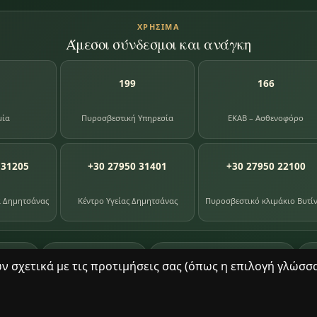
ΧΡΉΣΙΜΑ
Άμεσοι σύνδεσμοι και ανάγκη
199
166
μία
Πυροσβεστική Υπηρεσία
ΕΚΑΒ – Ασθενοφόρο
 31205
+30 27950 31401
+30 27950 22100
α Δημητσάνας
Κέντρο Υγείας Δημητσάνας
Πυροσβεστικό κλιμάκιο Βυτί
87
391
8
ογίου
φωτογραφίες
βιβλία βιβλιοθήκης
σχετικά με τις προτιμήσεις σας (όπως η επιλογή γλώσσας