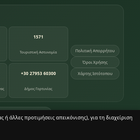
1571
Πολιτική Απορρήτου
Τουριστική Αστυνομία
Όροι Χρήσης
+30 27953 60300
Χάρτης Ιστότοπου
νας
Δήμος Γορτυνίας
σημεία κληρονομιάς
 ή άλλες προτιμήσεις απεικόνισης), για τη διαχείριση
© 2025 Δημητσάνα. Με επιφύλαξη παντός δικαιώματος.