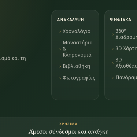
ΑΝΑΚΆΛΥΨΗ
ΨΗΦΙΑΚΆ
360°
Χρονολόγιο
Διαδρομ
Μοναστήρια
3D Χάρτ
&
Κληρονομιά
ισμό και τη
3D
Αξιοθέα
Βιβλιοθήκη
Πανόρα
Φωτογραφίες
ΧΡΉΣΙΜΑ
Άμεσοι σύνδεσμοι και ανάγκη