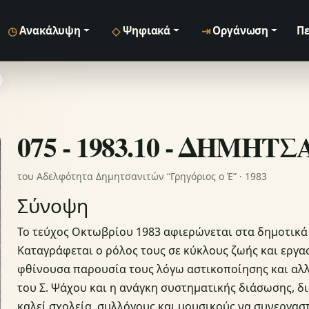
◷
◇
⇥
Ανακάλυψη
Ψηφιακά
Οργάνωση
Πε
075 - 1983.10 - ΔΗΜΗΤ
του Αδελφότητα Δημητσανιτών “Γρηγόριος ο Έ” · 1983
Σύνοψη
Το τεύχος Οκτωβρίου 1983 αφιερώνεται στα δημοτικά 
Καταγράφεται ο ρόλος τους σε κύκλους ζωής και εργασί
φθίνουσα παρουσία τους λόγω αστικοποίησης και αλλ
του Σ. Ψάχου και η ανάγκη συστηματικής διάσωσης, δ
καλεί σχολεία, συλλόγους και μουσικούς να συνεργαστ