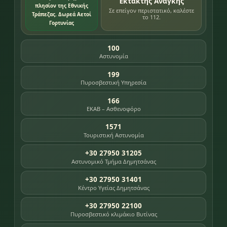
Έκτακτης Ανάγκης
πλησίον της Εθνικής
Σε επείγον περιστατικό, καλέστε
Τράπεζας. Δωρεά Αετοί
το 112.
Γορτυνίας
100
Αστυνομία
199
Πυροσβεστική Υπηρεσία
166
ΕΚΑΒ – Ασθενοφόρο
1571
Τουριστική Αστυνομία
+30 27950 31205
Αστυνομικό Τμήμα Δημητσάνας
+30 27950 31401
Κέντρο Υγείας Δημητσάνας
+30 27950 22100
Πυροσβεστικό κλιμάκιο Βυτίνας