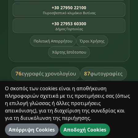
+30 27950 22100
Πυροσβεστικό κλιμάκιο Βυτίνας
+30 27953 60300
Δήμος Γορτυνίας
Πολιτική Απορρήτου
Όροι Χρήσης
Χάρτης Ιστότοπου
76
87
εγγραφές χρονολογίου
φωτογραφίες
391
βιβλία βιβλιοθήκης
Ο σκοπός των cookies είναι η αποθήκευση
πληροφοριών σχετικά με τις προτιμήσεις σας (όπως
8
σημεία κληρονομιάς
η επιλογή γλώσσας ή άλλες προτιμήσεις
απεικόνισης), για τη διαχείριση της συνεδρίας και
για τη διευκόλυνση της περιήγησης.
Με σεβασμό στον τόπο και τους ανθρώπους του.
Απόρριψη Cookies
Αποδοχή Cookies
© 2025 Δημητσάνα. Με επιφύλαξη παντός δικαιώματος.