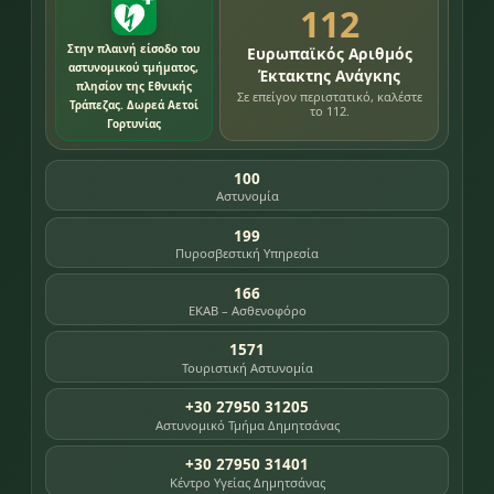
112
Στην πλαινή είσοδο του
Ευρωπαϊκός Αριθμός
αστυνομικού τμήματος,
Έκτακτης Ανάγκης
πλησίον της Εθνικής
Σε επείγον περιστατικό, καλέστε
Τράπεζας. Δωρεά Αετοί
το 112.
Γορτυνίας
100
Αστυνομία
199
Πυροσβεστική Υπηρεσία
166
ΕΚΑΒ – Ασθενοφόρο
1571
Τουριστική Αστυνομία
+30 27950 31205
Αστυνομικό Τμήμα Δημητσάνας
+30 27950 31401
Κέντρο Υγείας Δημητσάνας