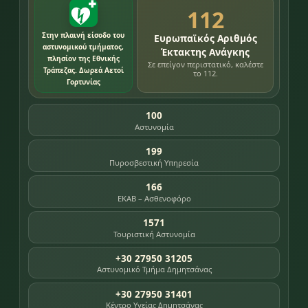
112
Στην πλαινή είσοδο του
Ευρωπαϊκός Αριθμός
αστυνομικού τμήματος,
Έκτακτης Ανάγκης
πλησίον της Εθνικής
Σε επείγον περιστατικό, καλέστε
Τράπεζας. Δωρεά Αετοί
το 112.
Γορτυνίας
100
Αστυνομία
199
Πυροσβεστική Υπηρεσία
166
ΕΚΑΒ – Ασθενοφόρο
1571
Τουριστική Αστυνομία
+30 27950 31205
Αστυνομικό Τμήμα Δημητσάνας
+30 27950 31401
Κέντρο Υγείας Δημητσάνας