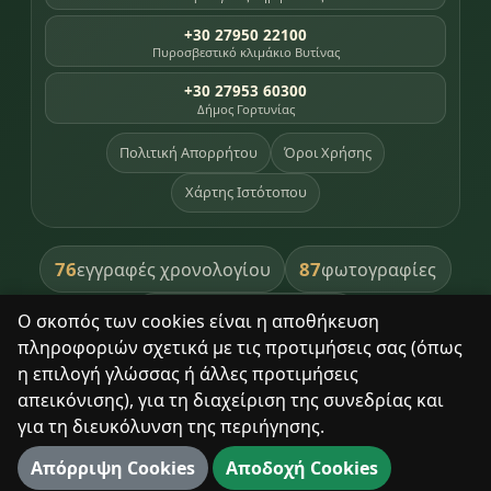
+30 27950 22100
Πυροσβεστικό κλιμάκιο Βυτίνας
+30 27953 60300
Δήμος Γορτυνίας
Πολιτική Απορρήτου
Όροι Χρήσης
Χάρτης Ιστότοπου
76
87
εγγραφές χρονολογίου
φωτογραφίες
391
βιβλία βιβλιοθήκης
Ο σκοπός των cookies είναι η αποθήκευση
πληροφοριών σχετικά με τις προτιμήσεις σας (όπως
8
σημεία κληρονομιάς
η επιλογή γλώσσας ή άλλες προτιμήσεις
απεικόνισης), για τη διαχείριση της συνεδρίας και
για τη διευκόλυνση της περιήγησης.
Με σεβασμό στον τόπο και τους ανθρώπους του.
Απόρριψη Cookies
Αποδοχή Cookies
© 2025 Δημητσάνα. Με επιφύλαξη παντός δικαιώματος.